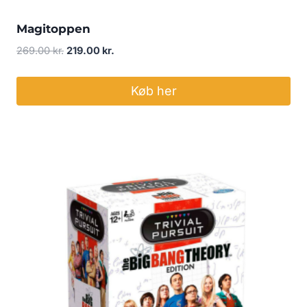
Magitoppen
Den
Den
269.00
kr.
219.00
kr.
oprindelige
aktuelle
pris
pris
Køb her
var:
er:
269.00 kr..
219.00 kr..