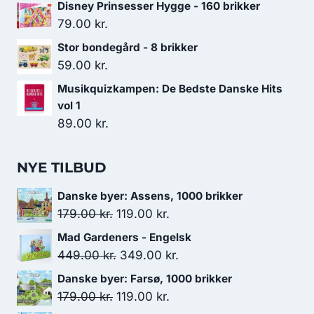
Disney Prinsesser Hygge - 160 brikker
79.00
kr.
Stor bondegård - 8 brikker
59.00
kr.
Musikquizkampen: De Bedste Danske Hits
vol 1
89.00
kr.
NYE TILBUD
Danske byer: Assens, 1000 brikker
Den
Den
179.00
kr.
119.00
kr.
oprindelige
aktuelle
Mad Gardeners - Engelsk
pris
pris
Den
Den
449.00
kr.
349.00
kr.
var:
er:
oprindelige
aktuelle
Danske byer: Farsø, 1000 brikker
179.00 kr..
119.00 kr..
pris
pris
Den
Den
179.00
kr.
119.00
kr.
var:
er: