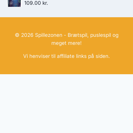
109.00
kr.
© 2026 Spillezonen - Brætspil, puslespil og
meget mere!
Vi henviser til affiliate links på siden.
Hjemmesider Til Salg
|
Hjemmeside Udvikling
|
Online
Tilbud
Denne side kan være skabt med AI! Indholdet er
genereret med henblik på at informere og inspirere,
men vi anbefaler altid at dobbelttjekke vigtige
oplysninger.