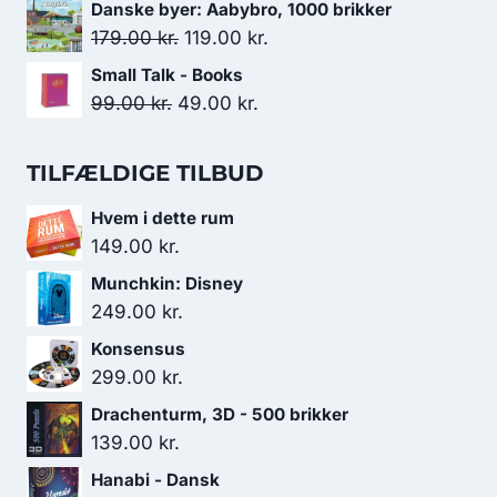
oprindelige
aktuelle
Danske byer: Aabybro, 1000 brikker
449.00 kr..
349.00 kr..
pris
pris
Den
Den
179.00
kr.
119.00
kr.
var:
er:
oprindelige
aktuelle
Small Talk - Books
179.00 kr..
119.00 kr..
pris
pris
Den
Den
99.00
kr.
49.00
kr.
var:
er:
oprindelige
aktuelle
179.00 kr..
119.00 kr..
pris
pris
TILFÆLDIGE TILBUD
var:
er:
Hvem i dette rum
99.00 kr..
49.00 kr..
149.00
kr.
Munchkin: Disney
249.00
kr.
Konsensus
299.00
kr.
Drachenturm, 3D - 500 brikker
139.00
kr.
Hanabi - Dansk