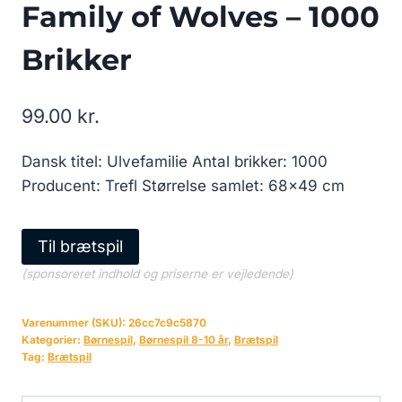
Family of Wolves – 1000
Brikker
99.00
kr.
Dansk titel: Ulvefamilie Antal brikker: 1000
Producent: Trefl Størrelse samlet: 68×49 cm
Til brætspil
(sponsoreret indhold og priserne er vejledende)
Varenummer (SKU):
26cc7c9c5870
Kategorier:
Børnespil
,
Børnespil 8-10 år
,
Brætspil
Tag:
Brætspil