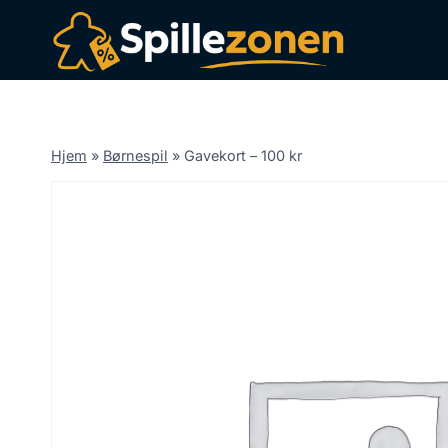
Fortsæt
til
indhold
Hjem
»
Børnespil
»
Gavekort – 100 kr