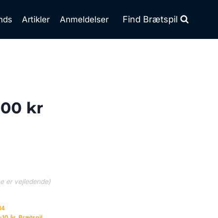
Find Brætspil
nds
Artikler
Anmeldelser
100 kr
ne er vejledende)
14
-10 år
,
Brætspil