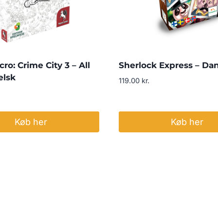
ro: Crime City 3 – All
Sherlock Express – Da
elsk
119.00
kr.
Køb her
Køb her