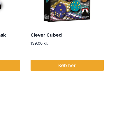
nsk
Clever Cubed
139.00
kr.
Køb her