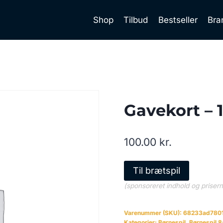
Shop
Tilbud
Bestseller
Bra
Gavekort – 
100.00
kr.
Til brætspil
(sponsoreret indhold og priser
Varenummer (SKU):
68233ad780
Kategorier:
Børnespil
,
Børnespil 8