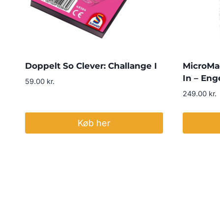
Doppelt So Clever: Challange I
MicroMac
In – Eng
59.00
kr.
249.00
kr.
Køb her