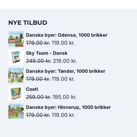
NYE TILBUD
Danske byer: Odense, 1000 brikker
Den
Den
179.00
kr.
119.00
kr.
oprindelige
aktuelle
Sky Team - Dansk
pris
pris
Den
Den
249.00
kr.
219.00
kr.
var:
er:
oprindelige
aktuelle
Danske byer: Tønder, 1000 brikker
179.00 kr..
119.00 kr..
pris
pris
Den
Den
179.00
kr.
119.00
kr.
var:
er:
oprindelige
aktuelle
Coatl
249.00 kr..
219.00 kr..
pris
pris
Den
Den
259.00
kr.
195.00
kr.
var:
er:
oprindelige
aktuelle
Danske byer: Hinnerup, 1000 brikker
179.00 kr..
119.00 kr..
pris
pris
Den
Den
179.00
kr.
119.00
kr.
var:
er:
oprindelige
aktuelle
259.00 kr..
195.00 kr..
pris
pris