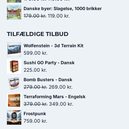
var:
er:
oprindelige
aktuelle
Danske byer: Slagelse, 1000 brikker
179.00 kr..
119.00 kr..
pris
pris
Den
Den
179.00
kr.
119.00
kr.
var:
er:
oprindelige
aktuelle
179.00 kr..
119.00 kr..
pris
pris
TILFÆLDIGE TILBUD
var:
er:
Wolfenstein - 3d Terrain Kit
179.00 kr..
119.00 kr..
599.00
kr.
Sushi GO Party - Dansk
225.00
kr.
Bomb Busters - Dansk
Den
Den
279.00
kr.
269.00
kr.
oprindelige
aktuelle
Terraforming Mars - Engelsk
pris
pris
Den
Den
379.00
kr.
349.00
kr.
var:
er:
oprindelige
aktuelle
Frostpunk
279.00 kr..
269.00 kr..
pris
pris
759.00
kr.
var:
er: