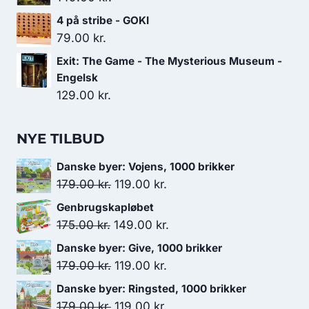
4 på stribe - GOKI
79.00
kr.
Exit: The Game - The Mysterious Museum -
Engelsk
129.00
kr.
NYE TILBUD
Danske byer: Vojens, 1000 brikker
Den
Den
179.00
kr.
119.00
kr.
oprindelige
aktuelle
Genbrugskapløbet
pris
pris
Den
Den
175.00
kr.
149.00
kr.
var:
er:
oprindelige
aktuelle
Danske byer: Give, 1000 brikker
179.00 kr..
119.00 kr..
pris
pris
Den
Den
179.00
kr.
119.00
kr.
var:
er:
oprindelige
aktuelle
Danske byer: Ringsted, 1000 brikker
175.00 kr..
149.00 kr..
pris
pris
Den
Den
179.00
kr.
119.00
kr.