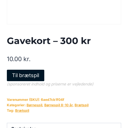
Gavekort – 300 kr
10.00
kr.
Til brætspil
(sponsoreret indhold og priserne er vejledende)
Varenummer (SKU):
6aed7cb1f04f
Kategorier:
Børnespil
,
Børnespil 8-10 år
,
Brætspil
Tag:
Brætspil