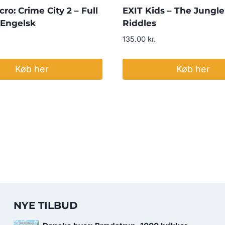
ro: Crime City 2 – Full
EXIT Kids – The Jungle
 Engelsk
Riddles
135.00
kr.
Køb her
Køb her
NYE TILBUD