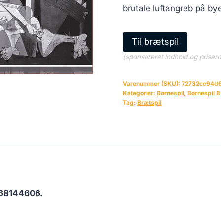
brutale luftangreb på b
Til brætspil
(sponsoreret indhold og priser
Varenummer (SKU):
72732cc94d
Kategorier:
Børnespil
,
Børnespil 8
Tag:
Brætspil
68144606.