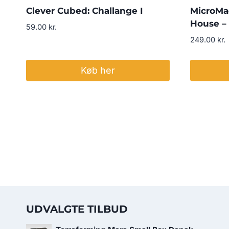
Clever Cubed: Challange I
MicroMac
House –
59.00
kr.
249.00
kr.
Køb her
UDVALGTE TILBUD