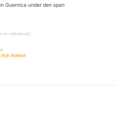
yen Guernica under den span
ne er vejledende)
6a
-10 år
,
Brætspil