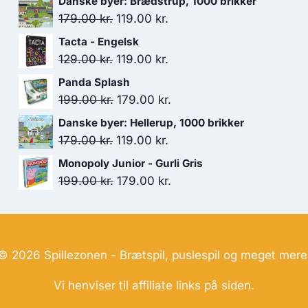
Danske byer: Brædstrup, 1000 brikker
Den
Den
179.00
kr.
119.00
kr.
oprindelige
aktuelle
Tacta - Engelsk
pris
pris
Den
Den
129.00
kr.
119.00
kr.
var:
er:
oprindelige
aktuelle
Panda Splash
179.00 kr..
119.00 kr..
pris
pris
Den
Den
199.00
kr.
179.00
kr.
var:
er:
oprindelige
aktuelle
Danske byer: Hellerup, 1000 brikker
129.00 kr..
119.00 kr..
pris
pris
Den
Den
179.00
kr.
119.00
kr.
var:
er:
oprindelige
aktuelle
Monopoly Junior - Gurli Gris
199.00 kr..
179.00 kr..
pris
pris
Den
Den
199.00
kr.
179.00
kr.
var:
er:
oprindelige
aktuelle
179.00 kr..
119.00 kr..
pris
pris
var:
er:
199.00 kr..
179.00 kr..
© 2026 Spillezonen - Brætspil, puslespil og meget mere
Vi henviser til affiliate links på siden.