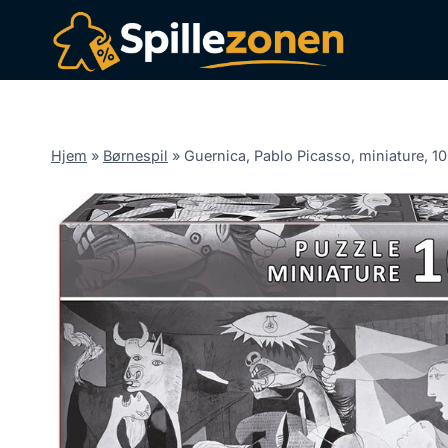
Fortsæt
til
indhold
Hjem
»
Børnespil
»
Guernica, Pablo Picasso, miniature, 10