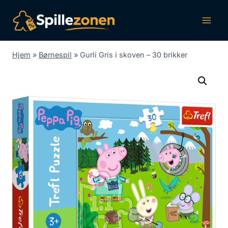
Fortsæt
til
indhold
Hjem
»
Børnespil
»
Gurli Gris i skoven – 30 brikker