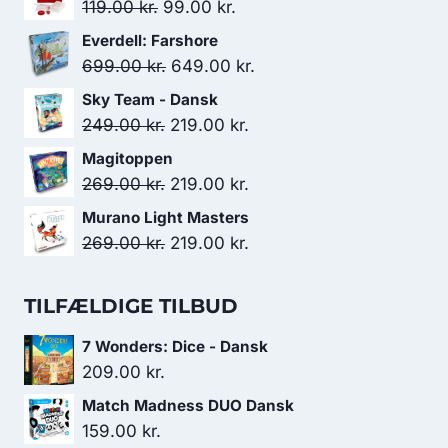
Den
Den
119.00
kr.
99.00
kr.
oprindelige
aktuelle
Everdell: Farshore
pris
pris
Den
Den
699.00
kr.
649.00
kr.
var:
er:
oprindelige
aktuelle
Sky Team - Dansk
119.00 kr..
99.00 kr..
pris
pris
Den
Den
249.00
kr.
219.00
kr.
var:
er:
oprindelige
aktuelle
Magitoppen
699.00 kr..
649.00 kr..
pris
pris
Den
Den
269.00
kr.
219.00
kr.
var:
er:
oprindelige
aktuelle
Murano Light Masters
249.00 kr..
219.00 kr..
pris
pris
Den
Den
269.00
kr.
219.00
kr.
var:
er:
oprindelige
aktuelle
269.00 kr..
219.00 kr..
pris
pris
TILFÆLDIGE TILBUD
var:
er:
7 Wonders: Dice - Dansk
269.00 kr..
219.00 kr..
209.00
kr.
Match Madness DUO Dansk
159.00
kr.