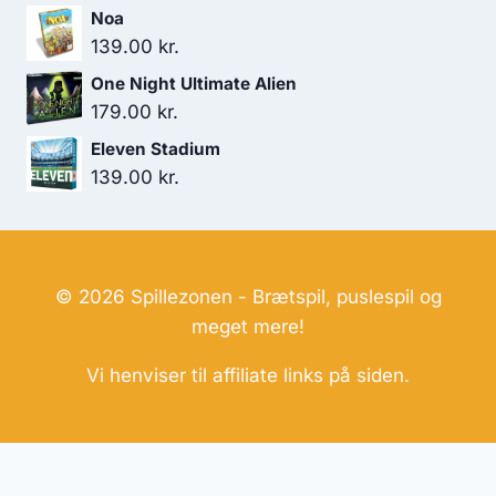
Noa
139.00
kr.
One Night Ultimate Alien
179.00
kr.
Eleven Stadium
139.00
kr.
© 2026 Spillezonen - Brætspil, puslespil og
meget mere!
Vi henviser til affiliate links på siden.
Hjemmesider Til Salg
|
Hjemmeside Udvikling
|
Online