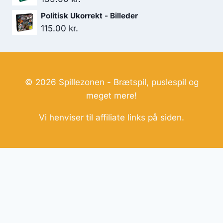
Politisk Ukorrekt - Billeder
115.00
kr.
© 2026 Spillezonen - Brætspil, puslespil og
meget mere!
Vi henviser til affiliate links på siden.
Hjemmesider Til Salg
|
Hjemmeside Udvikling
|
Online
Tilbud
Denne side kan være skabt med AI! Indholdet er
genereret med henblik på at informere og inspirere,