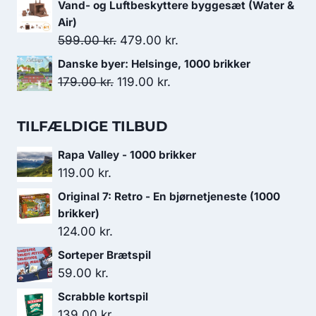
oprindelige
aktuelle
Vand- og Luftbeskyttere byggesæt (Water &
124.95 kr..
104.95 kr..
pris
pris
Air)
var:
er:
Den
Den
599.00
kr.
479.00
kr.
249.00 kr..
179.00 kr..
oprindelige
aktuelle
Danske byer: Helsinge, 1000 brikker
pris
pris
Den
Den
179.00
kr.
119.00
kr.
var:
er:
oprindelige
aktuelle
599.00 kr..
479.00 kr..
pris
pris
TILFÆLDIGE TILBUD
var:
er:
Rapa Valley - 1000 brikker
179.00 kr..
119.00 kr..
119.00
kr.
Original 7: Retro - En bjørnetjeneste (1000
brikker)
124.00
kr.
Sorteper Brætspil
59.00
kr.
Scrabble kortspil
139.00
kr.