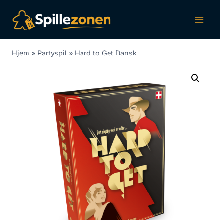
Fortsæt
til
indhold
Hjem
»
Partyspil
»
Hard to Get Dansk