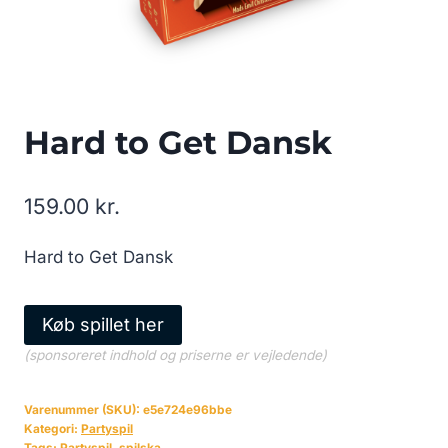
Hard to Get Dansk
159.00
kr.
Hard to Get Dansk
Køb spillet her
(sponsoreret indhold og priserne er vejledende)
Varenummer (SKU):
e5e724e96bbe
Kategori:
Partyspil
Tags:
Partyspil
,
spilska