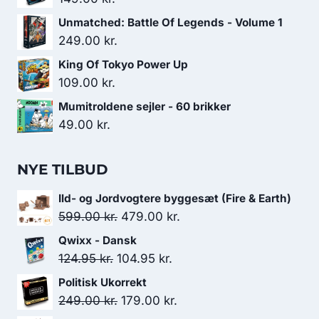
Unmatched: Battle Of Legends - Volume 1
249.00
kr.
King Of Tokyo Power Up
109.00
kr.
Mumitroldene sejler - 60 brikker
49.00
kr.
NYE TILBUD
Ild- og Jordvogtere byggesæt (Fire & Earth)
Den
Den
599.00
kr.
479.00
kr.
oprindelige
aktuelle
Qwixx - Dansk
pris
pris
Den
Den
124.95
kr.
104.95
kr.
var:
er:
oprindelige
aktuelle
Politisk Ukorrekt
599.00 kr..
479.00 kr..
pris
pris
Den
Den
249.00
kr.
179.00
kr.
var:
er: