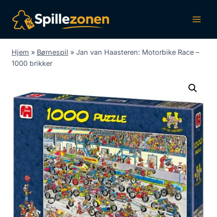
Fortsæt
til
indhold
Hjem
»
Børnespil
»
Jan van Haasteren: Motorbike Race –
1000 brikker