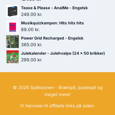
Tease & Please - AnalMe - Engelsk
249.00
kr.
Musikquizkampen: Hits hits hits
89.00
kr.
Power Grid Recharged - Engelsk
365.00
kr.
Julekalender - Julehvalpe (24 x 50 brikker)
299.00
kr.
© 2026 Spillezonen - Brætspil, puslespil og
meget mere!
Vi henviser til affiliate links på siden.