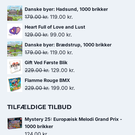
Danske byer: Hadsund, 1000 brikker
Den
Den
179.00
kr.
119.00
kr.
oprindelige
aktuelle
Heart Full of Love and Lust
pris
pris
Den
Den
129.00
kr.
99.00
kr.
var:
er:
oprindelige
aktuelle
Danske byer: Brædstrup, 1000 brikker
179.00 kr..
119.00 kr..
pris
pris
Den
Den
179.00
kr.
119.00
kr.
var:
er:
oprindelige
aktuelle
Gift Ved Første Blik
129.00 kr..
99.00 kr..
pris
pris
Den
Den
229.00
kr.
129.00
kr.
var:
er:
oprindelige
aktuelle
Flamme Rouge BMX
179.00 kr..
119.00 kr..
pris
pris
Den
Den
229.00
kr.
199.00
kr.
var:
er:
oprindelige
aktuelle
229.00 kr..
129.00 kr..
pris
pris
TILFÆLDIGE TILBUD
var:
er:
Mystery 25: Europæisk Melodi Grand Prix -
229.00 kr..
199.00 kr..
1000 brikker
124.00
kr.