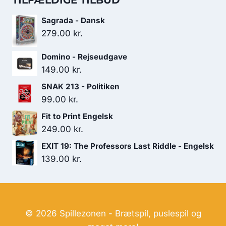
TILFÆLDIGE TILBUD
var:
er:
Sagrada - Dansk
149.00 kr..
134.00 kr..
279.00
kr.
Domino - Rejseudgave
149.00
kr.
SNAK 213 - Politiken
99.00
kr.
Fit to Print Engelsk
249.00
kr.
EXIT 19: The Professors Last Riddle - Engelsk
139.00
kr.
© 2026 Spillezonen - Brætspil, puslespil og