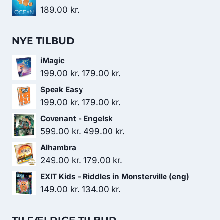
189.00
kr.
NYE TILBUD
iMagic
Den
Den
199.00
kr.
179.00
kr.
oprindelige
aktuelle
Speak Easy
pris
pris
Den
Den
199.00
kr.
179.00
kr.
var:
er:
oprindelige
aktuelle
Covenant - Engelsk
199.00 kr..
179.00 kr..
pris
pris
Den
Den
599.00
kr.
499.00
kr.
var:
er:
oprindelige
aktuelle
Alhambra
199.00 kr..
179.00 kr..
pris
pris
Den
Den
249.00
kr.
179.00
kr.
var:
er:
oprindelige
aktuelle
EXIT Kids - Riddles in Monsterville (eng)
599.00 kr..
499.00 kr..
pris
pris
Den
Den
149.00
kr.
134.00
kr.
var:
er:
oprindelige
aktuelle
249.00 kr..
179.00 kr..
pris
pris