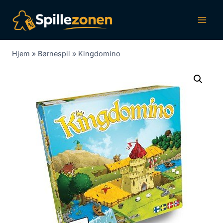
Fortsæt
til
indhold
Hjem
»
Børnespil
»
Kingdomino