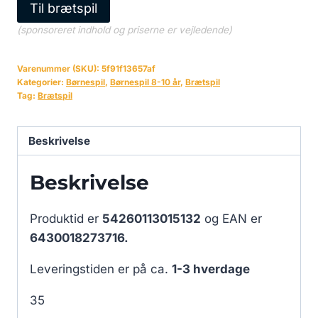
Til brætspil
(sponsoreret indhold og priserne er vejledende)
Varenummer (SKU):
5f91f13657af
Kategorier:
Børnespil
,
Børnespil 8-10 år
,
Brætspil
Tag:
Brætspil
Beskrivelse
Beskrivelse
Produktid er
54260113015132
og EAN er
6430018273716.
Leveringstiden er på ca.
1-3 hverdage
35