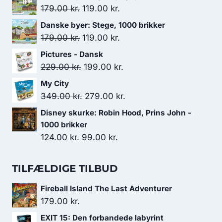
Den
Den
179.00
kr.
119.00
kr.
oprindelige
aktuelle
Danske byer: Stege, 1000 brikker
pris
pris
Den
Den
179.00
kr.
119.00
kr.
var:
er:
oprindelige
aktuelle
Pictures - Dansk
179.00 kr..
119.00 kr..
pris
pris
Den
Den
229.00
kr.
199.00
kr.
var:
er:
oprindelige
aktuelle
My City
179.00 kr..
119.00 kr..
pris
pris
Den
Den
349.00
kr.
279.00
kr.
var:
er:
oprindelige
aktuelle
Disney skurke: Robin Hood, Prins John -
229.00 kr..
199.00 kr..
pris
pris
1000 brikker
var:
er:
Den
Den
124.00
kr.
99.00
kr.
349.00 kr..
279.00 kr..
oprindelige
aktuelle
pris
pris
TILFÆLDIGE TILBUD
var:
er:
Fireball Island The Last Adventurer
124.00 kr..
99.00 kr..
179.00
kr.
EXIT 15: Den forbandede labyrint