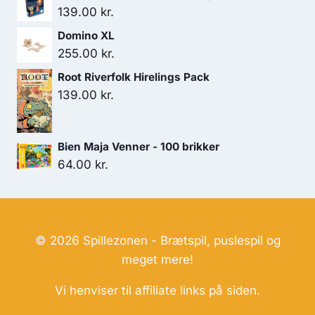
139.00
kr.
Domino XL
255.00
kr.
Root Riverfolk Hirelings Pack
139.00
kr.
Bien Maja Venner - 100 brikker
64.00
kr.
© 2026 Spillezonen - Brætspil, puslespil og
meget mere!
Vi henviser til affiliate links på siden.