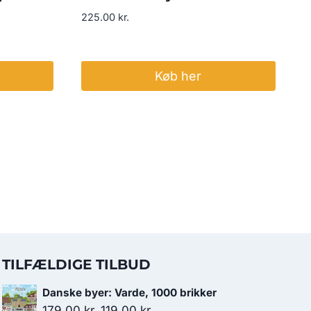
225.00
kr.
Køb her
TILFÆLDIGE TILBUD
Danske byer: Varde, 1000 brikker
Den
Den
179.00
kr.
119.00
kr.