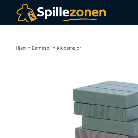
Fortsæt
til
indhold
Hjem
»
Børnespil
»
Klodsmajor