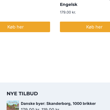
Engelsk
179.00
kr.
Køb her
Køb her
NYE TILBUD
Danske byer: Skanderborg, 1000 brikker
Den
Den
179.00
kr.
119.00
kr.