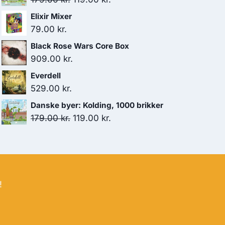
oprindelige
aktuelle
Elixir Mixer
pris
pris
79.00
kr.
var:
er:
Black Rose Wars Core Box
179.00 kr..
119.00 kr..
909.00
kr.
Everdell
529.00
kr.
Danske byer: Kolding, 1000 brikker
Den
Den
179.00
kr.
119.00
kr.
oprindelige
aktuelle
pris
pris
var:
er:
179.00 kr..
119.00 kr..
!