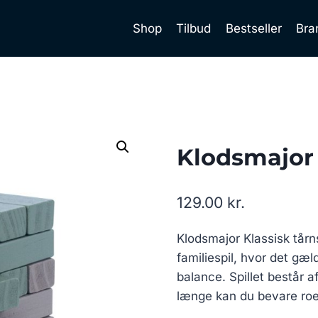
Shop
Tilbud
Bestseller
Bra
Klodsmajor
129.00
kr.
Klodsmajor Klassisk tårns
familiespil, hvor det gæ
balance. Spillet består a
længe kan du bevare roe