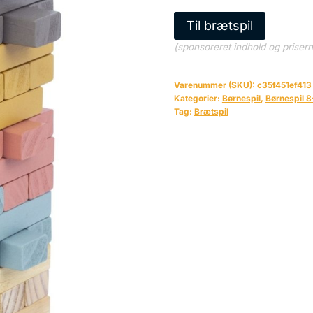
Til brætspil
(sponsoreret indhold og priser
Varenummer (SKU):
c35f451ef413
Kategorier:
Børnespil
,
Børnespil 8
Tag:
Brætspil