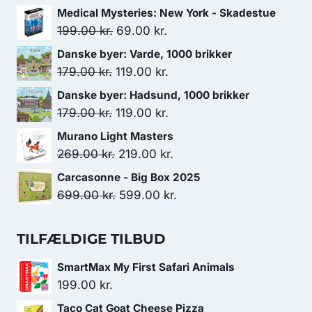
Medical Mysteries: New York - Skadestue
Den
Den
199.00
kr.
69.00
kr.
oprindelige
aktuelle
Danske byer: Varde, 1000 brikker
pris
pris
Den
Den
179.00
kr.
119.00
kr.
var:
er:
oprindelige
aktuelle
Danske byer: Hadsund, 1000 brikker
199.00 kr..
69.00 kr..
pris
pris
Den
Den
179.00
kr.
119.00
kr.
var:
er:
oprindelige
aktuelle
Murano Light Masters
179.00 kr..
119.00 kr..
pris
pris
Den
Den
269.00
kr.
219.00
kr.
var:
er:
oprindelige
aktuelle
Carcasonne - Big Box 2025
179.00 kr..
119.00 kr..
pris
pris
Den
Den
699.00
kr.
599.00
kr.
var:
er:
oprindelige
aktuelle
269.00 kr..
219.00 kr..
pris
pris
TILFÆLDIGE TILBUD
var:
er:
SmartMax My First Safari Animals
699.00 kr..
599.00 kr..
199.00
kr.
Taco Cat Goat Cheese Pizza