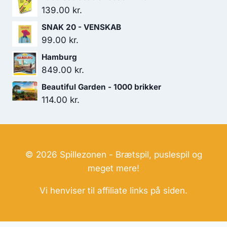
139.00
kr.
SNAK 20 - VENSKAB
99.00
kr.
Hamburg
849.00
kr.
Beautiful Garden - 1000 brikker
114.00
kr.
© 2026 Spillezonen - Brætspil, puslespil og
meget mere!
Vi henviser til affiliate links på siden.