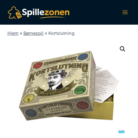
Fortsæt
til
indhold
Hjem
»
Børnespil
»
Kortslutning