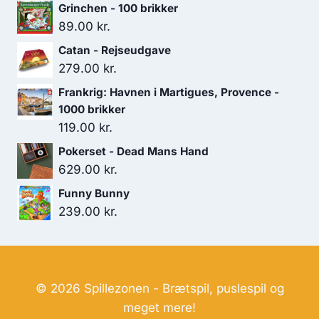
Grinchen - 100 brikker
179.00 kr..
119.00 kr..
89.00
kr.
Catan - Rejseudgave
279.00
kr.
Frankrig: Havnen i Martigues, Provence -
1000 brikker
119.00
kr.
Pokerset - Dead Mans Hand
629.00
kr.
Funny Bunny
239.00
kr.
© 2026 Spillezonen - Brætspil, puslespil og
meget mere!