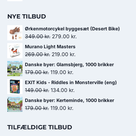
NYE TILBUD
Ørkenmotorcykel byggesæt (Desert Bike)
Den
Den
349.00
kr.
279.00
kr.
oprindelige
aktuelle
Murano Light Masters
pris
pris
Den
Den
269.00
kr.
219.00
kr.
var:
er:
oprindelige
aktuelle
Danske byer: Glamsbjerg, 1000 brikker
349.00 kr..
279.00 kr..
pris
pris
Den
Den
179.00
kr.
119.00
kr.
var:
er:
oprindelige
aktuelle
EXIT Kids - Riddles in Monsterville (eng)
269.00 kr..
219.00 kr..
pris
pris
Den
Den
149.00
kr.
134.00
kr.
var:
er:
oprindelige
aktuelle
Danske byer: Kerteminde, 1000 brikker
179.00 kr..
119.00 kr..
pris
pris
Den
Den
179.00
kr.
119.00
kr.
var:
er:
oprindelige
aktuelle
149.00 kr..
134.00 kr..
pris
pris
TILFÆLDIGE TILBUD
var:
er: