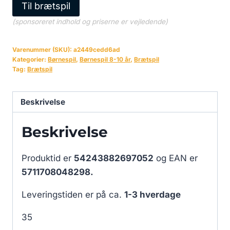
Til brætspil
(sponsoreret indhold og priserne er vejledende)
Varenummer (SKU):
a2449cedd6ad
Kategorier:
Børnespil
,
Børnespil 8-10 år
,
Brætspil
Tag:
Brætspil
Beskrivelse
Beskrivelse
Produktid er
54243882697052
og EAN er
5711708048298.
Leveringstiden er på ca.
1-3 hverdage
35