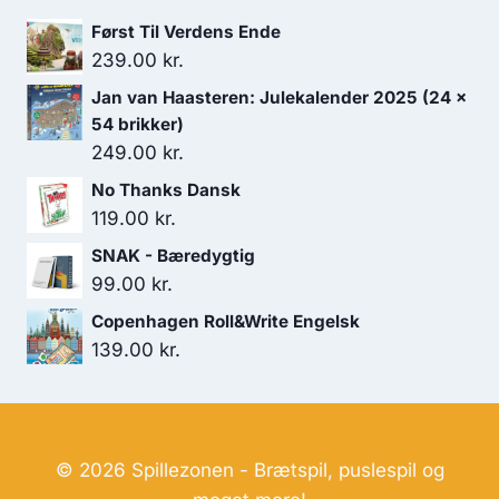
var:
er:
Først Til Verdens Ende
129.00 kr..
99.00 kr..
239.00
kr.
Jan van Haasteren: Julekalender 2025 (24 x
54 brikker)
249.00
kr.
No Thanks Dansk
119.00
kr.
SNAK - Bæredygtig
99.00
kr.
Copenhagen Roll&Write Engelsk
139.00
kr.
© 2026 Spillezonen - Brætspil, puslespil og