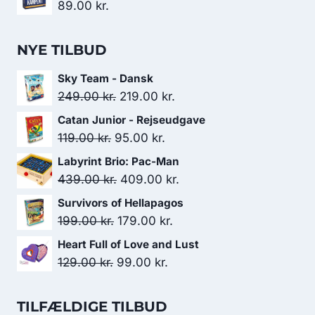
89.00
kr.
NYE TILBUD
Sky Team - Dansk
Den
Den
249.00
kr.
219.00
kr.
oprindelige
aktuelle
Catan Junior - Rejseudgave
pris
pris
Den
Den
119.00
kr.
95.00
kr.
var:
er:
oprindelige
aktuelle
Labyrint Brio: Pac-Man
249.00 kr..
219.00 kr..
pris
pris
Den
Den
439.00
kr.
409.00
kr.
var:
er:
oprindelige
aktuelle
Survivors of Hellapagos
119.00 kr..
95.00 kr..
pris
pris
Den
Den
199.00
kr.
179.00
kr.
var:
er:
oprindelige
aktuelle
Heart Full of Love and Lust
439.00 kr..
409.00 kr..
pris
pris
Den
Den
129.00
kr.
99.00
kr.
var:
er:
oprindelige
aktuelle
199.00 kr..
179.00 kr..
pris
pris
TILFÆLDIGE TILBUD