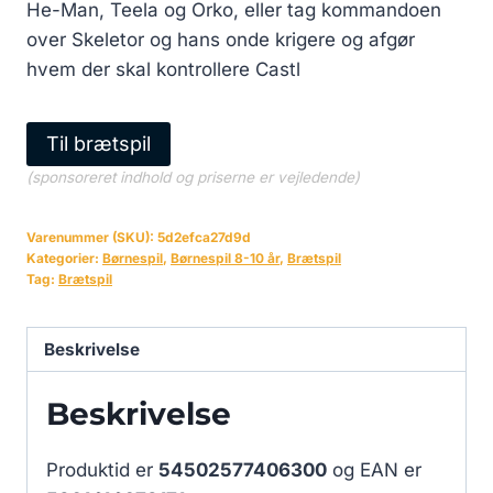
He-Man, Teela og Orko, eller tag kommandoen
over Skeletor og hans onde krigere og afgør
hvem der skal kontrollere Castl
Til brætspil
(sponsoreret indhold og priserne er vejledende)
Varenummer (SKU):
5d2efca27d9d
Kategorier:
Børnespil
,
Børnespil 8-10 år
,
Brætspil
Tag:
Brætspil
Beskrivelse
Beskrivelse
Produktid er
54502577406300
og EAN er