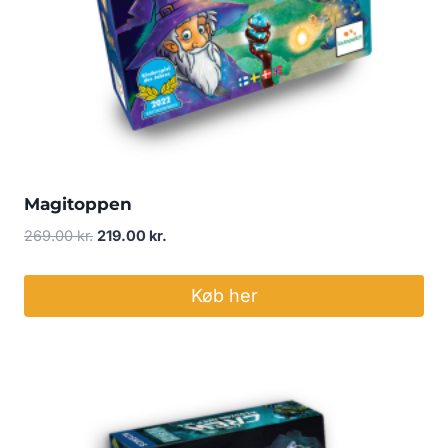
Magitoppen
Den
Den
269.00
kr.
219.00
kr.
oprindelige
aktuelle
pris
pris
Køb her
var:
er:
269.00 kr..
219.00 kr..