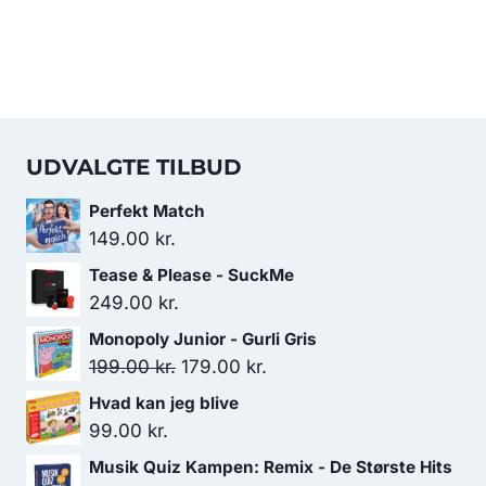
UDVALGTE TILBUD
Perfekt Match
149.00
kr.
Tease & Please - SuckMe
249.00
kr.
Monopoly Junior - Gurli Gris
Den
Den
199.00
kr.
179.00
kr.
oprindelige
aktuelle
Hvad kan jeg blive
pris
pris
99.00
kr.
var:
er:
Musik Quiz Kampen: Remix - De Største Hits
199.00 kr..
179.00 kr..