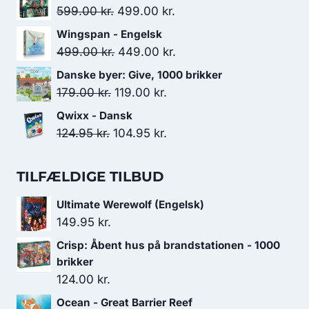
pris
pris
Den
Den
599.00
kr.
499.00
kr.
var:
er:
oprindelige
aktuelle
Wingspan - Engelsk
349.00 kr..
279.00 kr..
pris
pris
Den
Den
499.00
kr.
449.00
kr.
var:
er:
oprindelige
aktuelle
Danske byer: Give, 1000 brikker
599.00 kr..
499.00 kr..
pris
pris
Den
Den
179.00
kr.
119.00
kr.
var:
er:
oprindelige
aktuelle
Qwixx - Dansk
499.00 kr..
449.00 kr..
pris
pris
Den
Den
124.95
kr.
104.95
kr.
var:
er:
oprindelige
aktuelle
179.00 kr..
119.00 kr..
pris
pris
TILFÆLDIGE TILBUD
var:
er:
Ultimate Werewolf (Engelsk)
124.95 kr..
104.95 kr..
149.95
kr.
Crisp: Åbent hus på brandstationen - 1000
brikker
124.00
kr.
Ocean - Great Barrier Reef