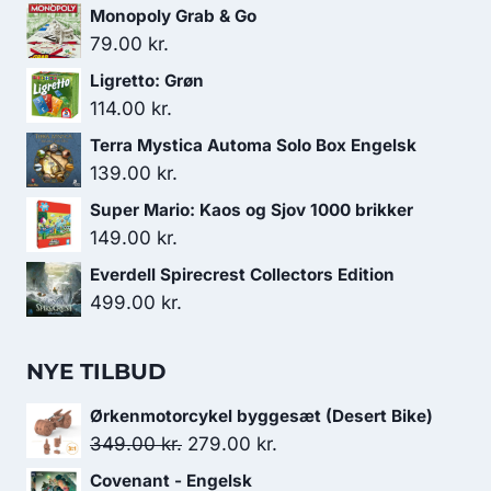
Monopoly Grab & Go
79.00
kr.
Ligretto: Grøn
114.00
kr.
Terra Mystica Automa Solo Box Engelsk
139.00
kr.
Super Mario: Kaos og Sjov 1000 brikker
149.00
kr.
Everdell Spirecrest Collectors Edition
499.00
kr.
NYE TILBUD
Ørkenmotorcykel byggesæt (Desert Bike)
Den
Den
349.00
kr.
279.00
kr.
oprindelige
aktuelle
Covenant - Engelsk