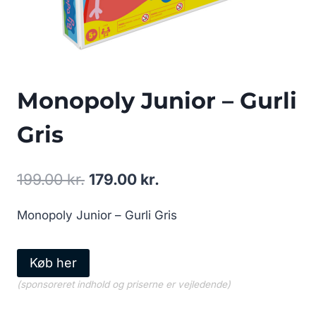
Monopoly Junior – Gurli
Gris
Den
Den
199.00
kr.
179.00
kr.
oprindelige
aktuelle
Monopoly Junior – Gurli Gris
pris
pris
var:
er:
Køb her
199.00 kr..
179.00 kr..
(sponsoreret indhold og priserne er vejledende)