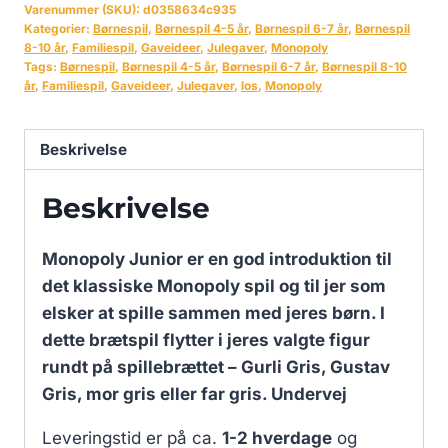
Varenummer (SKU):
d0358634c935
Kategorier:
Børnespil
,
Børnespil 4-5 år
,
Børnespil 6-7 år
,
Børnespil
8-10 år
,
Familiespil
,
Gaveideer
,
Julegaver
,
Monopoly
Tags:
Børnespil
,
Børnespil 4-5 år
,
Børnespil 6-7 år
,
Børnespil 8-10
år
,
Familiespil
,
Gaveideer
,
Julegaver
,
los
,
Monopoly
Beskrivelse
Beskrivelse
Monopoly Junior er en god introduktion til
det klassiske Monopoly spil og til jer som
elsker at spille sammen med jeres børn. I
dette brætspil flytter i jeres valgte figur
rundt på spillebrættet – Gurli Gris, Gustav
Gris, mor gris eller far gris. Undervej
Leveringstid er på ca.
1-2 hverdage
og