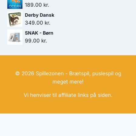
189.00
kr.
Derby Dansk
349.00
kr.
SNAK - Børn
99.00
kr.
© 2026 Spillezonen - Brætspil, puslespil og
meget mere!
Vi henviser til affiliate links på siden.
Hjemmesider Til Salg
|
Hjemmeside Udvikling
|
Online
Tilbud