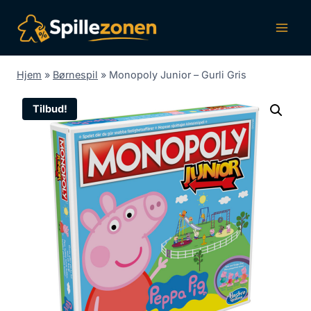
Fortsæt
til
indhold
Hjem
»
Børnespil
»
Monopoly Junior – Gurli Gris
Tilbud!