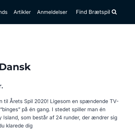
Find Brætspil
nds
Artikler
Anmeldelser
 Dansk
Den
r.
ge
aktuelle
en til Årets Spil 2020! Ligesom en spændende TV-
pris
e “binges” på én gang. I stedet spiller man én
er:
 Island, som består af 24 runder, der ændrer sig
..
279.00 kr..
du klarede dig