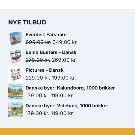
NYE TILBUD
Everdell: Farshore
Den
Den
699.00
kr.
649.00
kr.
oprindelige
aktuelle
Bomb Busters - Dansk
pris
pris
Den
Den
279.00
kr.
269.00
kr.
var:
er:
oprindelige
aktuelle
Pictures - Dansk
699.00 kr..
649.00 kr..
pris
pris
Den
Den
229.00
kr.
199.00
kr.
var:
er:
oprindelige
aktuelle
Danske byer: Kalundborg, 1000 brikker
279.00 kr..
269.00 kr..
pris
pris
Den
Den
179.00
kr.
119.00
kr.
var:
er:
oprindelige
aktuelle
Danske byer: Videbæk, 1000 brikker
229.00 kr..
199.00 kr..
pris
pris
Den
Den
179.00
kr.
119.00
kr.
var:
er:
oprindelige
aktuelle
179.00 kr..
119.00 kr..
pris
pris