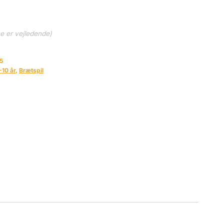
ne er vejledende)
5
-10 år
,
Brætspil