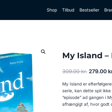
Shop
Tilbud
Bestseller
Bra
My Island –
Den
309.00
kr.
279.00
k
oprindeli
My Island er efterfølger
pris
serie, kan dette spil ikk
var:
“episode” ad gangen i My
309.00 kr
afhængigt af, hvor godt 