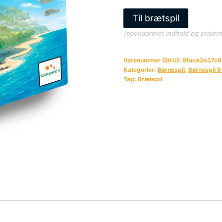
Til brætspil
(sponsoreret indhold og priser
Varenummer (SKU):
9face3b37c9
Kategorier:
Børnespil
,
Børnespil 8
Tag:
Brætspil