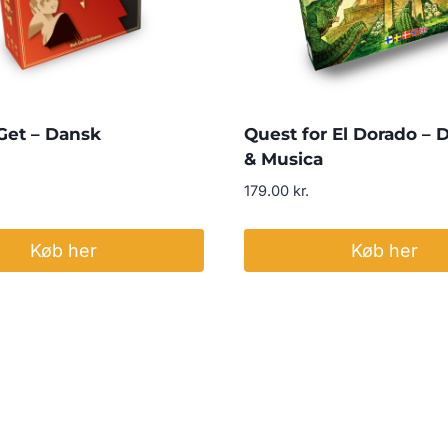
Get – Dansk
Quest for El Dorado – 
& Musica
179.00
kr.
Køb her
Køb her