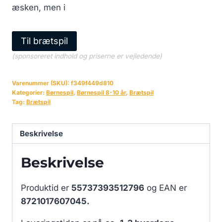
æsken, men i
Til brætspil
(sponsoreret indhold og priserne er vejledende)
Varenummer (SKU):
f349f449d810
Kategorier:
Børnespil
,
Børnespil 8-10 år
,
Brætspil
Tag:
Brætspil
Beskrivelse
Beskrivelse
Produktid er
55737393512796
og EAN er
8721017607045.