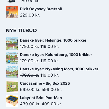
189.00
kr.
Dixit Odyssey Brætspil
229.00
kr.
NYE TILBUD
Danske byer: Helsinge, 1000 brikker
Den
Den
179.00
kr.
119.00
kr.
oprindelige
aktuelle
Danske byer: Kalundborg, 1000 brikker
pris
pris
Den
Den
179.00
kr.
119.00
kr.
var:
er:
oprindelige
aktuelle
Danske byer: Nykøbing Mors, 1000 brikker
179.00 kr..
119.00 kr..
pris
pris
Den
Den
179.00
kr.
119.00
kr.
var:
er:
oprindelige
aktuelle
Carcasonne - Big Box 2025
179.00 kr..
119.00 kr..
pris
pris
Den
Den
699.00
kr.
599.00
kr.
var:
er:
oprindelige
aktuelle
Labyrint Brio: Pac-Man
179.00 kr..
119.00 kr..
pris
pris
Den
Den
439.00
kr.
409.00
kr.