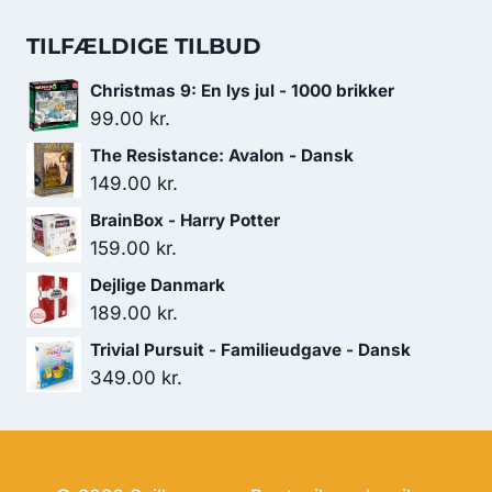
var:
er:
oprindelige
aktuelle
699.00 kr..
599.00 kr..
pris
pris
TILFÆLDIGE TILBUD
var:
er:
Christmas 9: En lys jul - 1000 brikker
439.00 kr..
409.00 kr..
99.00
kr.
The Resistance: Avalon - Dansk
149.00
kr.
BrainBox - Harry Potter
159.00
kr.
Dejlige Danmark
189.00
kr.
Trivial Pursuit - Familieudgave - Dansk
349.00
kr.