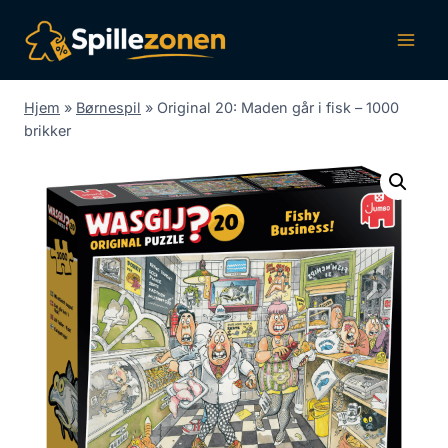
Fortsæt
til
indhold
Hjem
»
Børnespil
»
Original 20: Maden går i fisk – 1000
brikker