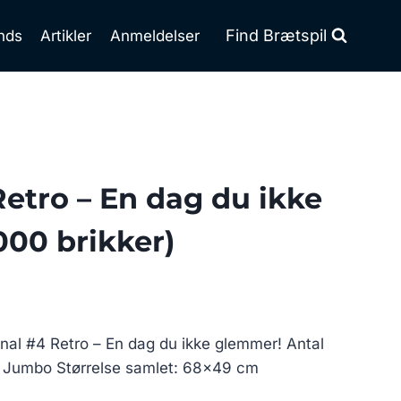
Find Brætspil
nds
Artikler
Anmeldelser
Retro – En dag du ikke
00 brikker)
ginal #4 Retro – En dag du ikke glemmer! Antal
: Jumbo Størrelse samlet: 68×49 cm