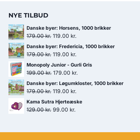
NYE TILBUD
Danske byer: Horsens, 1000 brikker
Den
Den
179.00
kr.
119.00
kr.
oprindelige
aktuelle
Danske byer: Fredericia, 1000 brikker
pris
pris
Den
Den
179.00
kr.
119.00
kr.
var:
er:
oprindelige
aktuelle
Monopoly Junior - Gurli Gris
179.00 kr..
119.00 kr..
pris
pris
Den
Den
199.00
kr.
179.00
kr.
var:
er:
oprindelige
aktuelle
Danske byer: Løgumkloster, 1000 brikker
179.00 kr..
119.00 kr..
pris
pris
Den
Den
179.00
kr.
119.00
kr.
var:
er:
oprindelige
aktuelle
Kama Sutra Hjerteæske
199.00 kr..
179.00 kr..
pris
pris
Den
Den
129.00
kr.
99.00
kr.
var:
er:
oprindelige
aktuelle
179.00 kr..
119.00 kr..
pris
pris
var:
er: