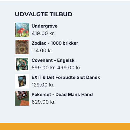
UDVALGTE TILBUD
Undergrove
419.00
kr.
Zodiac - 1000 brikker
114.00
kr.
Covenant - Engelsk
Den
Den
599.00
kr.
499.00
kr.
oprindelige
aktuelle
EXIT 9 Det Forbudte Slot Dansk
pris
pris
129.00
kr.
var:
er:
Pokerset - Dead Mans Hand
599.00 kr..
499.00 kr..
629.00
kr.