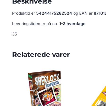
Beskrivelse
Produktid er
54244175282524
og EAN er
87101
Leveringstiden er på ca.
1-3 hverdage
35
Relaterede varer