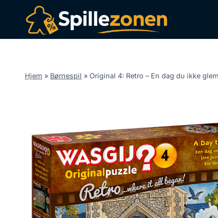
Fortsæt
til
indhold
Hjem
»
Børnespil
»
Original 4: Retro – En dag du ikke gle