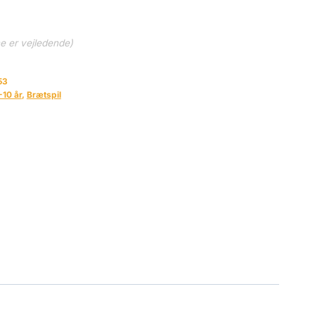
ne er vejledende)
53
-10 år
,
Brætspil