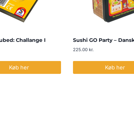
ubed: Challange I
Sushi GO Party – Dans
225.00
kr.
Køb her
Køb her