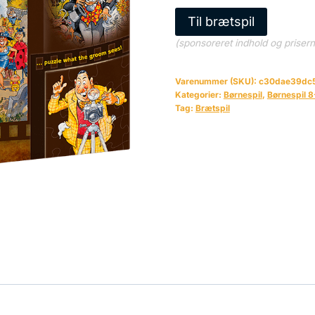
Til brætspil
(sponsoreret indhold og priser
Varenummer (SKU):
c30dae39dc
Kategorier:
Børnespil
,
Børnespil 8
Tag:
Brætspil