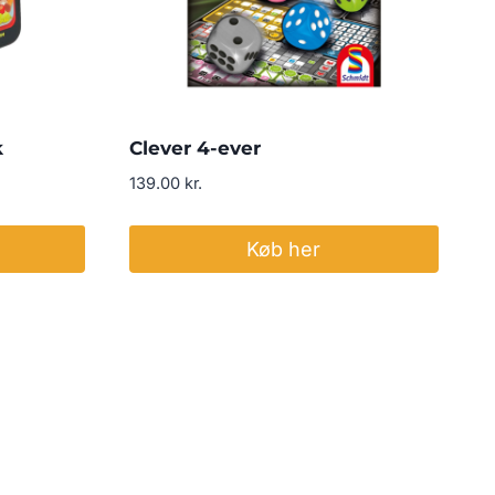
k
Clever 4-ever
139.00
kr.
Køb her