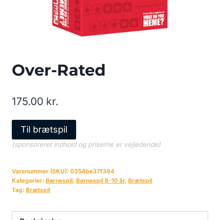
Over-Rated
175.00
kr.
Til brætspil
(sponsoreret indhold og priserne er vejledende)
Varenummer (SKU):
0354be37f384
Kategorier:
Børnespil
,
Børnespil 8-10 år
,
Brætspil
Tag:
Brætspil