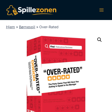
Fortsæt
til
indhold
Hjem
»
Børnespil
»
Over-Rated