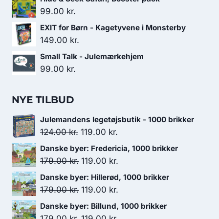
99.00
kr.
EXIT for Børn - Kagetyvene i Monsterby
149.00
kr.
Small Talk - Julemærkehjem
99.00
kr.
NYE TILBUD
Julemandens legetøjsbutik - 1000 brikker
Den
Den
124.00
kr.
119.00
kr.
oprindelige
aktuelle
Danske byer: Fredericia, 1000 brikker
pris
pris
Den
Den
179.00
kr.
119.00
kr.
var:
er:
oprindelige
aktuelle
Danske byer: Hillerød, 1000 brikker
124.00 kr..
119.00 kr..
pris
pris
Den
Den
179.00
kr.
119.00
kr.
var:
er:
oprindelige
aktuelle
Danske byer: Billund, 1000 brikker
179.00 kr..
119.00 kr..
pris
pris
Den
Den
179.00
kr.
119.00
kr.