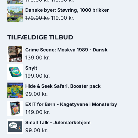
var:
er:
oprindelige
aktuelle
Danske byer: Støvring, 1000 brikker
179.00 kr..
119.00 kr..
pris
pris
Den
Den
179.00
kr.
119.00
kr.
var:
er:
oprindelige
aktuelle
179.00 kr..
119.00 kr..
pris
pris
TILFÆLDIGE TILBUD
var:
er:
Crime Scene: Moskva 1989 - Dansk
179.00 kr..
119.00 kr..
139.00
kr.
Snylt
199.00
kr.
Hide & Seek Safari, Booster pack
99.00
kr.
EXIT for Børn - Kagetyvene i Monsterby
149.00
kr.
Small Talk - Julemærkehjem
99.00
kr.