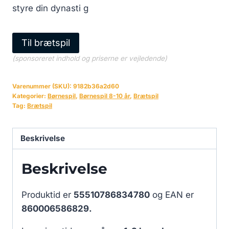
styre din dynasti g
Til brætspil
(sponsoreret indhold og priserne er vejledende)
Varenummer (SKU):
9182b36a2d60
Kategorier:
Børnespil
,
Børnespil 8-10 år
,
Brætspil
Tag:
Brætspil
Beskrivelse
Beskrivelse
Produktid er
55510786834780
og EAN er
860006586829.