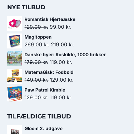
NYE TILBUD
Romantisk Hjerteæske
Den
Den
129.00
kr.
99.00
kr.
oprindelige
aktuelle
Magitoppen
pris
pris
Den
Den
269.00
kr.
219.00
kr.
var:
er:
oprindelige
aktuelle
Danske byer: Roskilde, 1000 brikker
129.00 kr..
99.00 kr..
pris
pris
Den
Den
179.00
kr.
119.00
kr.
var:
er:
oprindelige
aktuelle
MatemaGisk: Fodbold
269.00 kr..
219.00 kr..
pris
pris
Den
Den
149.00
kr.
129.00
kr.
var:
er:
oprindelige
aktuelle
Paw Patrol Kimble
179.00 kr..
119.00 kr..
pris
pris
Den
Den
129.00
kr.
119.00
kr.
var:
er:
oprindelige
aktuelle
149.00 kr..
129.00 kr..
pris
pris
TILFÆLDIGE TILBUD
var:
er:
Gloom 2. udgave
129.00 kr..
119.00 kr..