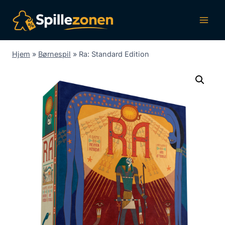
Fortsæt
til
indhold
Hjem
»
Børnespil
»
Ra: Standard Edition