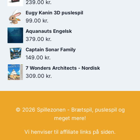
239.00
kr.
Eugy Kanin 3D puslespil
99.00
kr.
Aquanauts Engelsk
379.00
kr.
Captain Sonar Family
149.00
kr.
7 Wonders Architects - Nordisk
309.00
kr.
© 2026 Spillezonen - Brætspil, puslespil og
meget mere!
Vi henviser til affiliate links på siden.