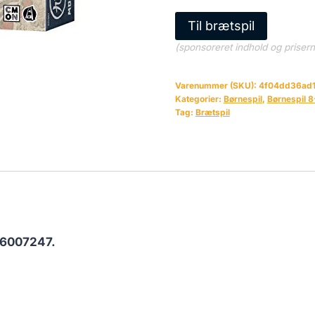
Til brætspil
(sponsoreret indhold og priser
Varenummer (SKU):
4f04dd36ad
Kategorier:
Børnespil
,
Børnespil 8
Tag:
Brætspil
6007247.