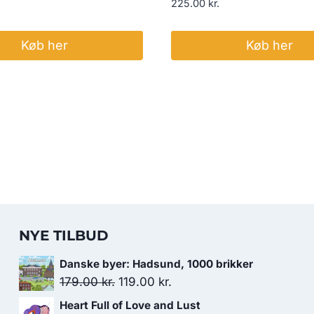
225.00
kr.
Køb her
Køb her
NYE TILBUD
Danske byer: Hadsund, 1000 brikker
Den
Den
179.00
kr.
119.00
kr.
oprindelige
aktuelle
Heart Full of Love and Lust