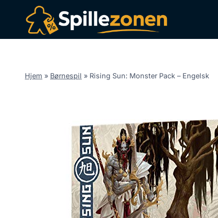
Fortsæt
til
indhold
Hjem
»
Børnespil
»
Rising Sun: Monster Pack – Engelsk