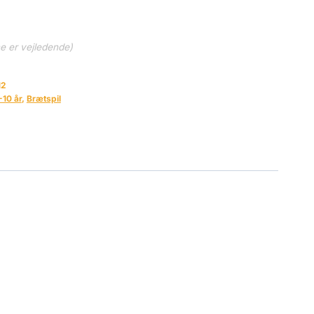
ne er vejledende)
12
-10 år
,
Brætspil