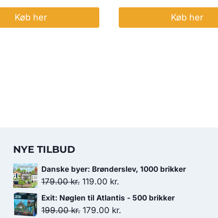
Køb her
Køb her
NYE TILBUD
Danske byer: Brønderslev, 1000 brikker
Den
Den
179.00
kr.
119.00
kr.
oprindelige
aktuelle
Exit: Nøglen til Atlantis - 500 brikker
pris
pris
Den
Den
199.00
kr.
179.00
kr.