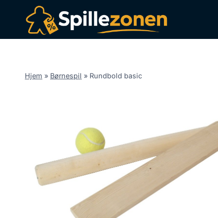
Fortsæt
til
indhold
Hjem
»
Børnespil
»
Rundbold basic