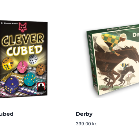
Cubed
Derby
399.00
kr.