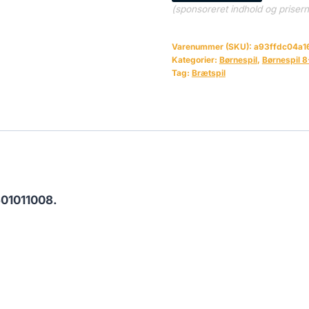
(sponsoreret indhold og priser
Varenummer (SKU):
a93ffdc04a1
Kategorier:
Børnespil
,
Børnespil 8
Tag:
Brætspil
01011008.