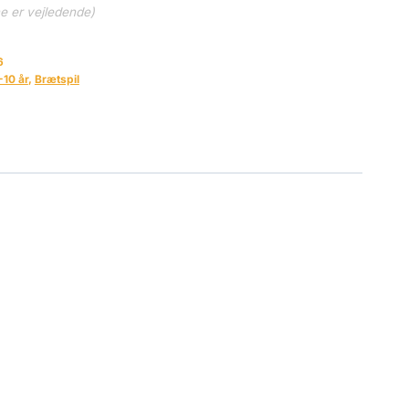
ne er vejledende)
6
-10 år
,
Brætspil