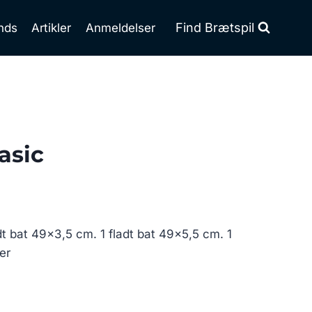
Find Brætspil
nds
Artikler
Anmeldelser
asic
dt bat 49×3,5 cm. 1 fladt bat 49×5,5 cm. 1
er