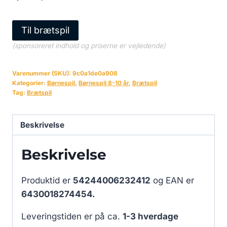
Til brætspil
(sponsoreret indhold og priserne er vejledende)
Varenummer (SKU):
9c0a1de0a908
Kategorier:
Børnespil
,
Børnespil 8-10 år
,
Brætspil
Tag:
Brætspil
Beskrivelse
Beskrivelse
Produktid er
54244006232412
og EAN er
6430018274454.
Leveringstiden er på ca.
1-3 hverdage