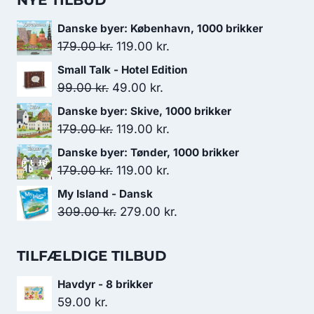
NYE TILBUD
Danske byer: København, 1000 brikker
Den
Den
179.00
kr.
119.00
kr.
oprindelige
aktuelle
Small Talk - Hotel Edition
pris
pris
Den
Den
99.00
kr.
49.00
kr.
var:
er:
oprindelige
aktuelle
Danske byer: Skive, 1000 brikker
179.00 kr..
119.00 kr..
pris
pris
Den
Den
179.00
kr.
119.00
kr.
var:
er:
oprindelige
aktuelle
Danske byer: Tønder, 1000 brikker
99.00 kr..
49.00 kr..
pris
pris
Den
Den
179.00
kr.
119.00
kr.
var:
er:
oprindelige
aktuelle
My Island - Dansk
179.00 kr..
119.00 kr..
pris
pris
Den
Den
309.00
kr.
279.00
kr.
var:
er:
oprindelige
aktuelle
179.00 kr..
119.00 kr..
pris
pris
TILFÆLDIGE TILBUD
var:
er:
Havdyr - 8 brikker
309.00 kr..
279.00 kr..
59.00
kr.