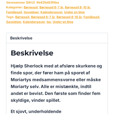
Varenummer (SKU):
9b625d82f6ba
Kategorier:
Børnespil
,
Børnespil 6-7 år
,
Børnespil 8-10 år
,
Familiespil
,
Gaveideer
,
Kalendergaver
,
Under en time
Tags:
Børnespil
,
Børnespil 6-7 år
,
Børnespil 8-10 år
,
Familiespil
,
Gaveideer
,
Kalendergaver
,
los
,
Under en time
Beskrivelse
Beskrivelse
Hjælp Sherlock med at afsløre skurkene og
finde spor, der fører ham på sporet af
Moriartys medsammensvorne eller måske
Moriarty selv. Alle er mistænkte, indtil
andet er bevist. Den første som finder fem
skyldige, vinder spillet.
Et sjovt, underholdende