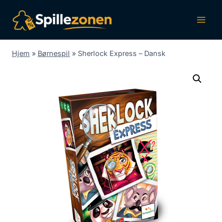
Fortsæt
til
indhold
Hjem
»
Børnespil
»
Sherlock Express – Dansk