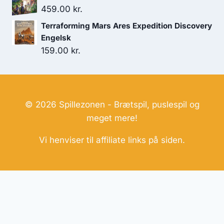
459.00
kr.
Terraforming Mars Ares Expedition Discovery
Engelsk
159.00
kr.
© 2026 Spillezonen - Brætspil, puslespil og
meget mere!
Vi henviser til affiliate links på siden.
Hjemmesider Til Salg
|
Hjemmeside Udvikling
|
Online
Tilbud
Denne side kan være skabt med AI! Indholdet er