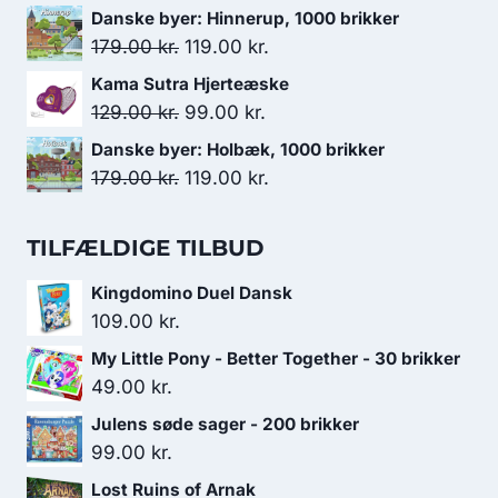
var:
er:
oprindelige
aktuelle
Danske byer: Hinnerup, 1000 brikker
179.00 kr..
119.00 kr..
pris
pris
Den
Den
179.00
kr.
119.00
kr.
var:
er:
oprindelige
aktuelle
Kama Sutra Hjerteæske
119.00 kr..
99.00 kr..
pris
pris
Den
Den
129.00
kr.
99.00
kr.
var:
er:
oprindelige
aktuelle
Danske byer: Holbæk, 1000 brikker
179.00 kr..
119.00 kr..
pris
pris
Den
Den
179.00
kr.
119.00
kr.
var:
er:
oprindelige
aktuelle
129.00 kr..
99.00 kr..
pris
pris
TILFÆLDIGE TILBUD
var:
er:
Kingdomino Duel Dansk
179.00 kr..
119.00 kr..
109.00
kr.
My Little Pony - Better Together - 30 brikker
49.00
kr.
Julens søde sager - 200 brikker
99.00
kr.
Lost Ruins of Arnak