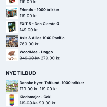
119.00
kr.
Friends - 1000 brikker
119.00
kr.
EXIT 5 - Den Glemte Ø
149.00
kr.
Axis & Allies 1940 Pacific
769.00
kr.
WoodMee - Doggo
Den
Den
349.00
kr.
279.00
kr.
oprindelige
aktuelle
pris
pris
NYE TILBUD
var:
er:
Danske byer: Toftlund, 1000 brikker
349.00 kr..
279.00 kr..
Den
Den
179.00
kr.
119.00
kr.
oprindelige
aktuelle
Klodsmajor - Goki
pris
pris
Den
Den
119.00
kr.
99.00
kr.