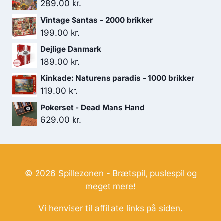
289.00
kr.
Vintage Santas - 2000 brikker
199.00
kr.
Dejlige Danmark
189.00
kr.
Kinkade: Naturens paradis - 1000 brikker
119.00
kr.
Pokerset - Dead Mans Hand
629.00
kr.
© 2026 Spillezonen - Brætspil, puslespil og
meget mere!
Vi henviser til affiliate links på siden.