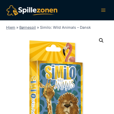
Fortsæt
til
indhold
Hjem
»
Børnespil
»
Similo: Wild Animals – Dansk