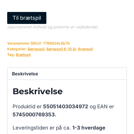
Til brætspil
(sponsoreret indhold og priserne er vejledende)
Varenummer (SKU):
7766824c2b70
Kategorier:
Børnespil
,
Børnespil 8-10 år
,
Brætspil
Tag:
Brætspil
Beskrivelse
Beskrivelse
Produktid er
55051403034972
og EAN er
5745000769353.
Leveringstiden er på ca.
1-3 hverdage