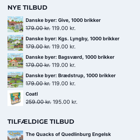
NYE TILBUD
Danske byer: Give, 1000 brikker
Den
Den
179.00
kr.
119.00
kr.
oprindelige
aktuelle
Danske byer: Kgs. Lyngby, 1000 brikker
pris
pris
Den
Den
179.00
kr.
119.00
kr.
var:
er:
oprindelige
aktuelle
Danske byer: Bagsværd, 1000 brikker
179.00 kr..
119.00 kr..
pris
pris
Den
Den
179.00
kr.
119.00
kr.
var:
er:
oprindelige
aktuelle
Danske byer: Brædstrup, 1000 brikker
179.00 kr..
119.00 kr..
pris
pris
Den
Den
179.00
kr.
119.00
kr.
var:
er:
oprindelige
aktuelle
Coatl
179.00 kr..
119.00 kr..
pris
pris
Den
Den
259.00
kr.
195.00
kr.
var:
er:
oprindelige
aktuelle
179.00 kr..
119.00 kr..
pris
pris
TILFÆLDIGE TILBUD
var:
er:
The Quacks of Quedlinburg Engelsk
259.00 kr..
195.00 kr..