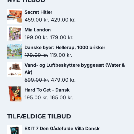
NYE TILBUD
Secret Hitler
Den
Den
459.00
kr.
429.00
kr.
oprindelige
aktuelle
Mia London
pris
pris
Den
Den
199.00
kr.
179.00
kr.
var:
er:
oprindelige
aktuelle
Danske byer: Hellerup, 1000 brikker
459.00 kr..
429.00 kr..
pris
pris
Den
Den
179.00
kr.
119.00
kr.
var:
er:
oprindelige
aktuelle
Vand- og Luftbeskyttere byggesæt (Water &
199.00 kr..
179.00 kr..
pris
pris
Air)
var:
er:
Den
Den
599.00
kr.
479.00
kr.
179.00 kr..
119.00 kr..
oprindelige
aktuelle
Hard To Get - Dansk
pris
pris
Den
Den
195.00
kr.
165.00
kr.
var:
er:
oprindelige
aktuelle
599.00 kr..
479.00 kr..
pris
pris
TILFÆLDIGE TILBUD
var:
er:
EXIT 7 Den Gådefulde Villa Dansk
195.00 kr..
165.00 kr..