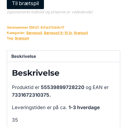
Til brætspil
(sponsoreret indhold og priserne er vejledende)
Varenummer (SKU):
631a37cb0c17
Kategorier:
Børnespil
,
Børnespil 8-10 år
,
Brætspil
Tag:
Brætspil
Beskrivelse
Beskrivelse
Produktid er
55539899728220
og EAN er
7331672310375.
Leveringstiden er på ca.
1-3 hverdage
35