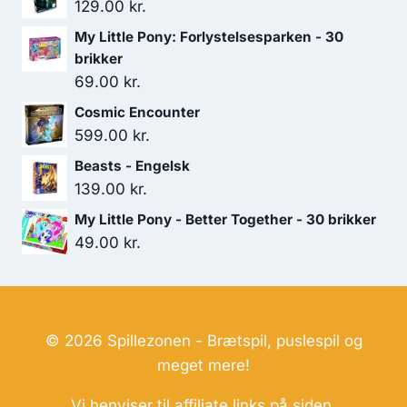
129.00
kr.
My Little Pony: Forlystelsesparken - 30
brikker
69.00
kr.
Cosmic Encounter
599.00
kr.
Beasts - Engelsk
139.00
kr.
My Little Pony - Better Together - 30 brikker
49.00
kr.
© 2026 Spillezonen - Brætspil, puslespil og
meget mere!
Vi henviser til affiliate links på siden.