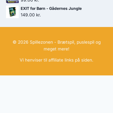
99.00
kr.
EXIT for Børn - Gådernes Jungle
149.00
kr.
© 2026 Spillezonen - Brætspil, puslespil og
meget mere!
Vi henviser til affiliate links på siden.
Hjemmesider Til Salg
|
Hjemmeside Udvikling
|
Online
Tilbud
Denne side kan være skabt med AI! Indholdet er
genereret med henblik på at informere og inspirere,