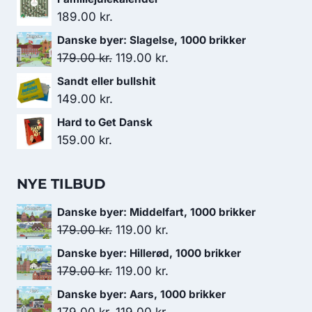
189.00
kr.
Danske byer: Slagelse, 1000 brikker
Den
Den
179.00
kr.
119.00
kr.
oprindelige
aktuelle
Sandt eller bullshit
pris
pris
149.00
kr.
var:
er:
Hard to Get Dansk
179.00 kr..
119.00 kr..
159.00
kr.
NYE TILBUD
Danske byer: Middelfart, 1000 brikker
Den
Den
179.00
kr.
119.00
kr.
oprindelige
aktuelle
Danske byer: Hillerød, 1000 brikker
pris
pris
Den
Den
179.00
kr.
119.00
kr.
var:
er:
oprindelige
aktuelle
Danske byer: Aars, 1000 brikker
179.00 kr..
119.00 kr..
pris
pris
Den
Den