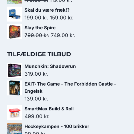
179.00
kr.
119.00
kr.
var:
er:
oprindelige
aktuelle
Skal du være fræk!?
179.00 kr..
119.00 kr..
pris
pris
Den
Den
199.00
kr.
159.00
kr.
var:
er:
oprindelige
aktuelle
Slay the Spire
179.00 kr..
119.00 kr..
pris
pris
Den
Den
799.00
kr.
749.00
kr.
var:
er:
oprindelige
aktuelle
199.00 kr..
159.00 kr..
pris
pris
TILFÆLDIGE TILBUD
var:
er:
Munchkin: Shadowrun
799.00 kr..
749.00 kr..
319.00
kr.
EXIT: The Game - The Forbidden Castle -
Engelsk
139.00
kr.
SmartMax Build & Roll
499.00
kr.
Hockeykampen - 100 brikker