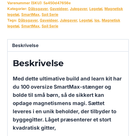
Varenummer (SKU):
5a450d47656e
Kategorier:
Dåbsgaver
,
Gaveideer
,
Julegaver
,
Legetøj
,
Magnetisk
legetøj
,
SmartMax
,
Spil Serie
Tags:
Dåbsgaver
,
Gaveideer
,
Julegaver
,
Legetøj
,
los
,
Magnetisk
legetøj
,
SmartMax
,
Spil Serie
Beskrivelse
Beskrivelse
Med dette ultimative build and learn kit har
du 100 oversize SmartMax-stænger og
bolde til små børn, så de sikkert kan
opdage magnetismens magi. Sættet
leveres i en unik beholder, der tilbyder to
byggegitter. Låget præsenterer et stort
kvadratisk gitter,