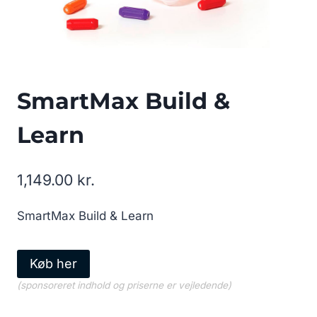
SmartMax Build &
Learn
1,149.00
kr.
SmartMax Build & Learn
Køb her
(sponsoreret indhold og priserne er vejledende)