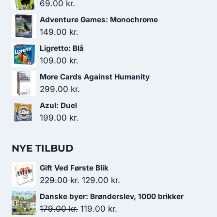
69.00
kr.
Adventure Games: Monochrome
149.00
kr.
Ligretto: Blå
109.00
kr.
More Cards Against Humanity
299.00
kr.
Azul: Duel
199.00
kr.
NYE TILBUD
Gift Ved Første Blik
Den
Den
229.00
kr.
129.00
kr.
oprindelige
aktuelle
Danske byer: Brønderslev, 1000 brikker
pris
pris
Den
Den
179.00
kr.
119.00
kr.