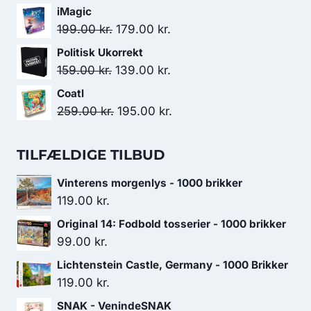
var:
er:
oprindelige
aktuelle
iMagic
229.00 kr..
129.00 kr..
pris
pris
Den
Den
199.00
kr.
179.00
kr.
var:
er:
oprindelige
aktuelle
Politisk Ukorrekt
179.00 kr..
119.00 kr..
pris
pris
Den
Den
159.00
kr.
139.00
kr.
var:
er:
oprindelige
aktuelle
Coatl
199.00 kr..
179.00 kr..
pris
pris
Den
Den
259.00
kr.
195.00
kr.
var:
er:
oprindelige
aktuelle
159.00 kr..
139.00 kr..
pris
pris
TILFÆLDIGE TILBUD
var:
er:
Vinterens morgenlys - 1000 brikker
259.00 kr..
195.00 kr..
119.00
kr.
Original 14: Fodbold tosserier - 1000 brikker
99.00
kr.
Lichtenstein Castle, Germany - 1000 Brikker
119.00
kr.
SNAK - VenindeSNAK