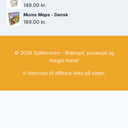
149.00
kr.
Mums Mops - Dansk
189.00
kr.
© 2026 Spillezonen - Brætspil, puslespil og
meget mere!
Vi henviser til affiliate links på siden.
Hjemmesider Til Salg
|
Hjemmeside Udvikling
|
Online
Tilbud
Denne side kan være skabt med AI! Indholdet er