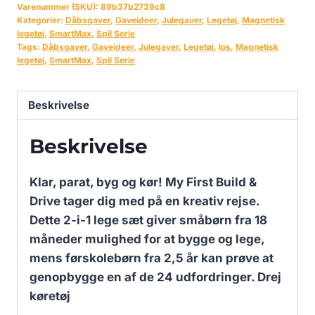
Varenummer (SKU):
89b37b2739c8
Kategorier:
Dåbsgaver
,
Gaveideer
,
Julegaver
,
Legetøj
,
Magnetisk
legetøj
,
SmartMax
,
Spil Serie
Tags:
Dåbsgaver
,
Gaveideer
,
Julegaver
,
Legetøj
,
los
,
Magnetisk
legetøj
,
SmartMax
,
Spil Serie
Beskrivelse
Beskrivelse
Klar, parat, byg og kør! My First Build &
Drive tager dig med på en kreativ rejse.
Dette 2-i-1 lege sæt giver småbørn fra 18
måneder mulighed for at bygge og lege,
mens førskolebørn fra 2,5 år kan prøve at
genopbygge en af de 24 udfordringer. Drej
køretøj