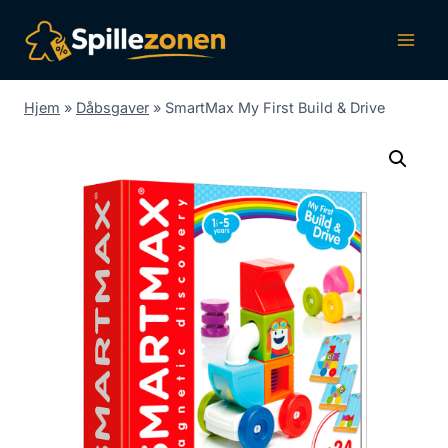
Fortsæt
til
indhold
Hjem
»
Dåbsgaver
»
SmartMax My First Build & Drive