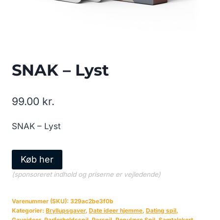
SNAK – Lyst
99.00
kr.
SNAK – Lyst
Køb her
(sponsoreret indhold og priserne er vejledende)
Varenummer (SKU):
329ac2be3f0b
Kategorier:
Bryllupsgaver
,
Date ideer hjemme
,
Dating spil
,
Gaveideer
,
Parforholdsspil
,
Parspil
,
Populære Spil
,
Samtalekort
,