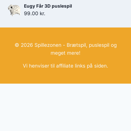
Eugy Får 3D puslespil
99.00
kr.
© 2026 Spillezonen - Brætspil, puslespil og
meget mere!
Vi henviser til affiliate links på siden.
Hjemmesider Til Salg
|
Hjemmeside Udvikling
|
Online
Tilbud
Denne side kan være skabt med AI! Indholdet er
genereret med henblik på at informere og inspirere,
men vi anbefaler altid at dobbelttjekke vigtige