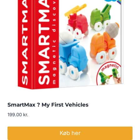
SmartMax ? My First Vehicles
199.00
kr.
Køb her