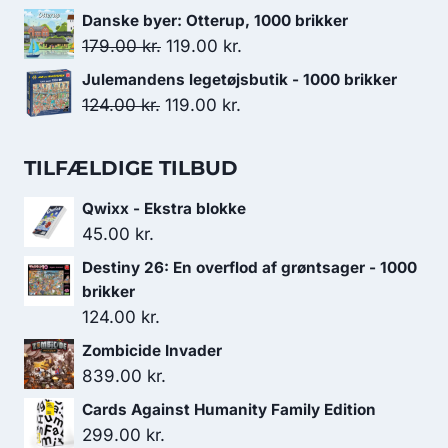
var:
er:
oprindelige
aktuelle
Danske byer: Otterup, 1000 brikker
199.00 kr..
169.00 kr..
pris
pris
Den
Den
179.00
kr.
119.00
kr.
var:
er:
oprindelige
aktuelle
Julemandens legetøjsbutik - 1000 brikker
129.00 kr..
99.00 kr..
pris
pris
Den
Den
124.00
kr.
119.00
kr.
var:
er:
oprindelige
aktuelle
179.00 kr..
119.00 kr..
pris
pris
TILFÆLDIGE TILBUD
var:
er:
Qwixx - Ekstra blokke
124.00 kr..
119.00 kr..
45.00
kr.
Destiny 26: En overflod af grøntsager - 1000
brikker
124.00
kr.
Zombicide Invader
839.00
kr.
Cards Against Humanity Family Edition
299.00
kr.