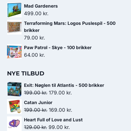
Mad Gardeners
499.00
kr.
Terraforming Mars: Logos Puslespil - 500
brikker
79.00
kr.
Paw Patrol - Skye - 100 brikker
64.00
kr.
NYE TILBUD
Exit: Nøglen til Atlantis - 500 brikker
Den
Den
199.00
kr.
179.00
kr.
oprindelige
aktuelle
Catan Junior
pris
pris
Den
Den
199.00
kr.
169.00
kr.
var:
er:
oprindelige
aktuelle
Heart Full of Love and Lust
199.00 kr..
179.00 kr..
pris
pris
Den
Den
129.00
kr.
99.00
kr.