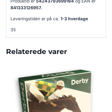
Produktid er
54243793699164
og EAN er
841333126957.
Leveringstiden er på ca.
1-3 hverdage
35
Relaterede varer