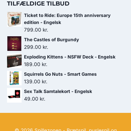
pris
pris
TILFÆLDIGE TILBUD
var:
er:
Ticket to Ride: Europe 15th anniversary
229.00 kr..
179.00 kr..
edition - Engelsk
799.00
kr.
The Castles of Burgundy
299.00
kr.
Exploding Kittens - NSFW Deck - Engelsk
189.00
kr.
Squirrels Go Nuts - Smart Games
139.00
kr.
Sex Talk Samtalekort - Engelsk
49.00
kr.
© 2026 Spillezonen - Brætspil, puslespil og