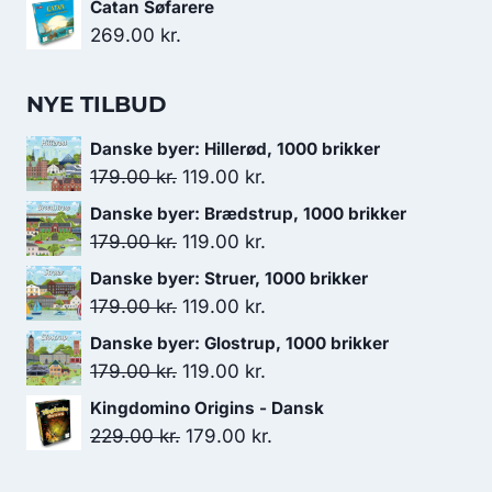
Catan Søfarere
269.00
kr.
NYE TILBUD
Danske byer: Hillerød, 1000 brikker
Den
Den
179.00
kr.
119.00
kr.
oprindelige
aktuelle
Danske byer: Brædstrup, 1000 brikker
pris
pris
Den
Den
179.00
kr.
119.00
kr.
var:
er:
oprindelige
aktuelle
Danske byer: Struer, 1000 brikker
179.00 kr..
119.00 kr..
pris
pris
Den
Den
179.00
kr.
119.00
kr.
var:
er:
oprindelige
aktuelle
Danske byer: Glostrup, 1000 brikker
179.00 kr..
119.00 kr..
pris
pris
Den
Den
179.00
kr.
119.00
kr.
var:
er:
oprindelige
aktuelle
Kingdomino Origins - Dansk
179.00 kr..
119.00 kr..
pris
pris
Den
Den
229.00
kr.
179.00
kr.
var:
er:
oprindelige
aktuelle
179.00 kr..
119.00 kr..