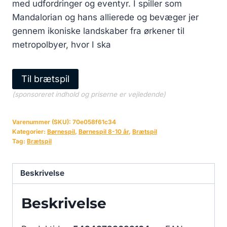
med udfordringer og eventyr. I spiller som
Mandalorian og hans allierede og bevæger jer
gennem ikoniske landskaber fra ørkener til
metropolbyer, hvor I ska
Til brætspil
(sponsoreret indhold og priserne er vejledende)
Varenummer (SKU):
70e058f61c34
Kategorier:
Børnespil
,
Børnespil 8-10 år
,
Brætspil
Tag:
Brætspil
Beskrivelse
Beskrivelse