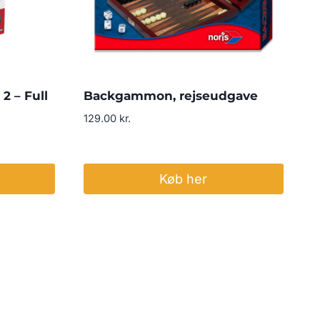
2 – Full
Backgammon, rejseudgave
129.00
kr.
Køb her