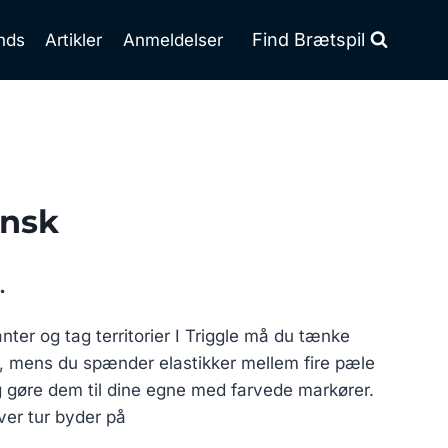
Find Brætspil
nds
Artikler
Anmeldelser
ansk
Den
.
ge
aktuelle
anter og tag territorier I Triggle må du tænke
pris
k, mens du spænder elastikker mellem fire pæle
er:
g gøre dem til dine egne med farvede markører.
.
139.00 kr..
ver tur byder på