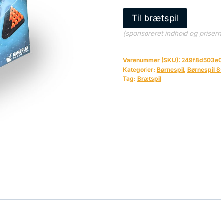
Til brætspil
(sponsoreret indhold og priser
Varenummer (SKU):
249f8d503e
Kategorier:
Børnespil
,
Børnespil 8
Tag:
Brætspil