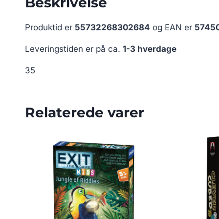
Beskrivelse
Produktid er
55732268302684
og EAN er
5745
Leveringstiden er på ca.
1-3 hverdage
35
Relaterede varer