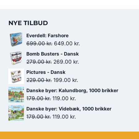
NYE TILBUD
Everdell: Farshore
Den
Den
699.00
kr.
649.00
kr.
oprindelige
aktuelle
Bomb Busters - Dansk
pris
pris
Den
Den
279.00
kr.
269.00
kr.
var:
er:
oprindelige
aktuelle
Pictures - Dansk
699.00 kr..
649.00 kr..
pris
pris
Den
Den
229.00
kr.
199.00
kr.
var:
er:
oprindelige
aktuelle
Danske byer: Kalundborg, 1000 brikker
279.00 kr..
269.00 kr..
pris
pris
Den
Den
179.00
kr.
119.00
kr.
var:
er:
oprindelige
aktuelle
Danske byer: Videbæk, 1000 brikker
229.00 kr..
199.00 kr..
pris
pris
Den
Den
179.00
kr.
119.00
kr.
var:
er:
oprindelige
aktuelle
179.00 kr..
119.00 kr..
pris
pris