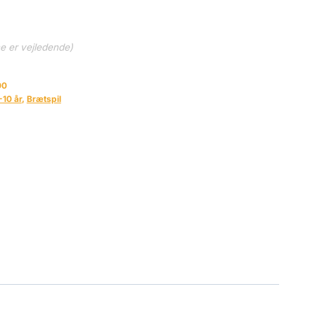
ne er vejledende)
00
-10 år
,
Brætspil