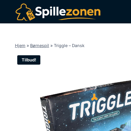
Fortsæt
til
indhold
Hjem
»
Børnespil
»
Triggle – Dansk
Tilbud!