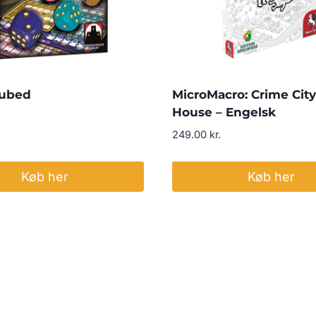
Cubed
MicroMacro: Crime City 
House – Engelsk
249.00
kr.
Køb her
Køb her