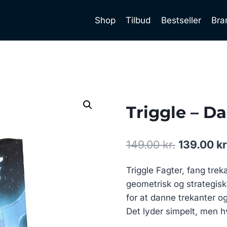
Shop
Tilbud
Bestseller
Bra
Triggle – D
Den
149.00
kr.
139.00
kr
oprindeli
Triggle Fagter, fang trek
pris
geometrisk og strategis
var:
for at danne trekanter o
149.00 kr.
Det lyder simpelt, men h