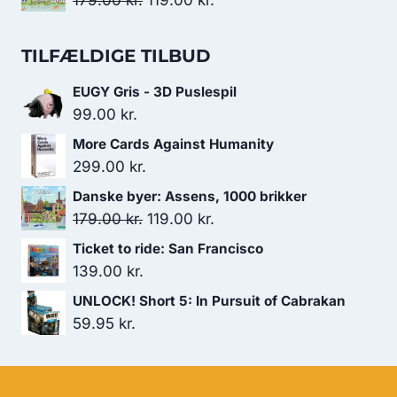
179.00
kr.
119.00
kr.
var:
er:
oprindelige
aktuelle
124.00 kr..
119.00 kr..
pris
pris
TILFÆLDIGE TILBUD
var:
er:
EUGY Gris - 3D Puslespil
179.00 kr..
119.00 kr..
99.00
kr.
More Cards Against Humanity
299.00
kr.
Danske byer: Assens, 1000 brikker
Den
Den
179.00
kr.
119.00
kr.
oprindelige
aktuelle
Ticket to ride: San Francisco
pris
pris
139.00
kr.
var:
er:
UNLOCK! Short 5: In Pursuit of Cabrakan
179.00 kr..
119.00 kr..
59.95
kr.