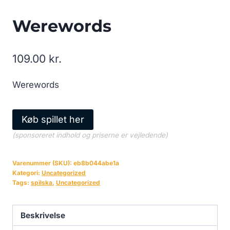
Werewords
109.00
kr.
Werewords
Køb spillet her
(sponsoreret indhold og priserne er vejledende)
Varenummer (SKU):
eb8b044abe1a
Kategori:
Uncategorized
Tags:
spilska
,
Uncategorized
Beskrivelse