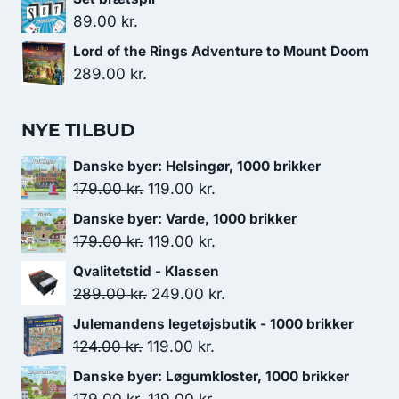
89.00
kr.
Lord of the Rings Adventure to Mount Doom
289.00
kr.
NYE TILBUD
Danske byer: Helsingør, 1000 brikker
Den
Den
179.00
kr.
119.00
kr.
oprindelige
aktuelle
Danske byer: Varde, 1000 brikker
pris
pris
Den
Den
179.00
kr.
119.00
kr.
var:
er:
oprindelige
aktuelle
Qvalitetstid - Klassen
179.00 kr..
119.00 kr..
pris
pris
Den
Den
289.00
kr.
249.00
kr.
var:
er:
oprindelige
aktuelle
Julemandens legetøjsbutik - 1000 brikker
179.00 kr..
119.00 kr..
pris
pris
Den
Den
124.00
kr.
119.00
kr.
var:
er:
oprindelige
aktuelle
Danske byer: Løgumkloster, 1000 brikker
289.00 kr..
249.00 kr..
pris
pris
Den
Den