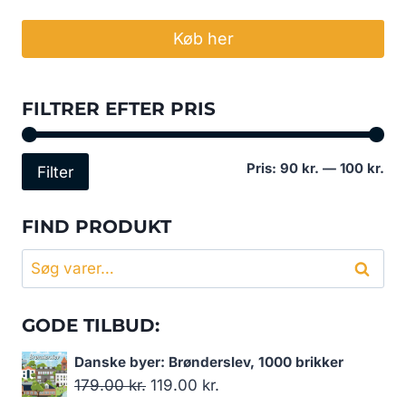
Køb her
FILTRER EFTER PRIS
Min
Høj
Pris:
90 kr.
—
100 kr.
Filter
pri
pri
FIND PRODUKT
Søg
Søg
efter:
GODE TILBUD:
Danske byer: Brønderslev, 1000 brikker
Den
Den
179.00
kr.
119.00
kr.