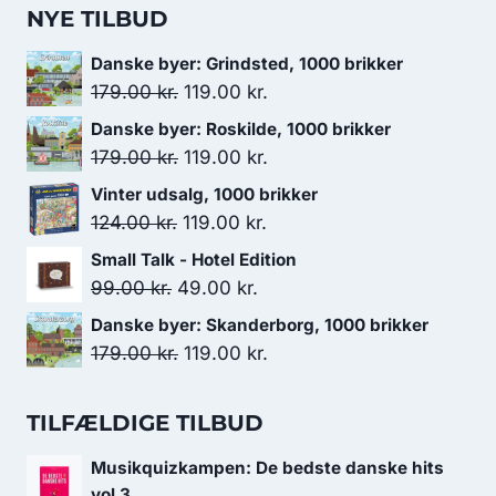
NYE TILBUD
Danske byer: Grindsted, 1000 brikker
Den
Den
179.00
kr.
119.00
kr.
oprindelige
aktuelle
Danske byer: Roskilde, 1000 brikker
pris
pris
Den
Den
179.00
kr.
119.00
kr.
var:
er:
oprindelige
aktuelle
Vinter udsalg, 1000 brikker
179.00 kr..
119.00 kr..
pris
pris
Den
Den
124.00
kr.
119.00
kr.
var:
er:
oprindelige
aktuelle
Small Talk - Hotel Edition
179.00 kr..
119.00 kr..
pris
pris
Den
Den
99.00
kr.
49.00
kr.
var:
er:
oprindelige
aktuelle
Danske byer: Skanderborg, 1000 brikker
124.00 kr..
119.00 kr..
pris
pris
Den
Den
179.00
kr.
119.00
kr.
var:
er:
oprindelige
aktuelle
99.00 kr..
49.00 kr..
pris
pris
TILFÆLDIGE TILBUD
var:
er:
Musikquizkampen: De bedste danske hits
179.00 kr..
119.00 kr..
vol 3