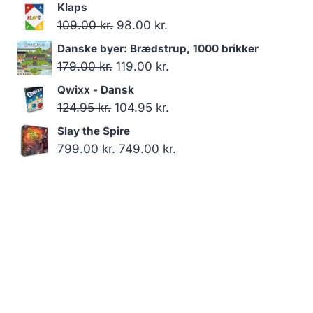
oprindelige
aktuelle
Klaps
pris
pris
Den
Den
109.00
kr.
98.00
kr.
var:
er:
oprindelige
aktuelle
Danske byer: Brædstrup, 1000 brikker
179.00 kr..
119.00 kr..
pris
pris
Den
Den
179.00
kr.
119.00
kr.
var:
er:
oprindelige
aktuelle
Qwixx - Dansk
109.00 kr..
98.00 kr..
pris
pris
Den
Den
124.95
kr.
104.95
kr.
var:
er:
oprindelige
aktuelle
Slay the Spire
179.00 kr..
119.00 kr..
pris
pris
Den
Den
799.00
kr.
749.00
kr.
var:
er:
oprindelige
aktuelle
124.95 kr..
104.95 kr..
pris
pris
var:
er:
799.00 kr..
749.00 kr..