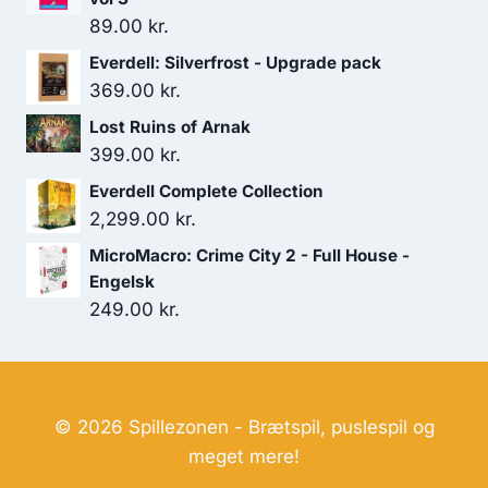
89.00
kr.
Everdell: Silverfrost - Upgrade pack
369.00
kr.
Lost Ruins of Arnak
399.00
kr.
Everdell Complete Collection
2,299.00
kr.
MicroMacro: Crime City 2 - Full House -
Engelsk
249.00
kr.
© 2026 Spillezonen - Brætspil, puslespil og
meget mere!