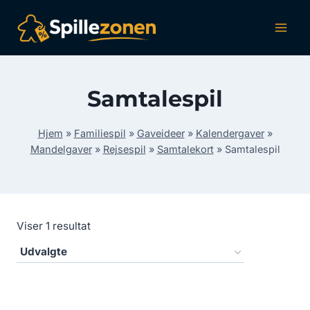
Fortsæt
til
indhold
Samtalespil
Hjem
»
Familiespil
»
Gaveideer
»
Kalendergaver
»
Mandelgaver
»
Rejsespil
»
Samtalekort
»
Samtalespil
Viser 1 resultat