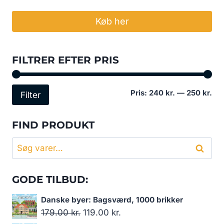
Køb her
FILTRER EFTER PRIS
Min
Høj
Pris:
240 kr.
—
250 kr.
Filter
pri
pri
FIND PRODUKT
Søg
Søg
efter:
GODE TILBUD:
Danske byer: Bagsværd, 1000 brikker
Den
Den
179.00
kr.
119.00
kr.