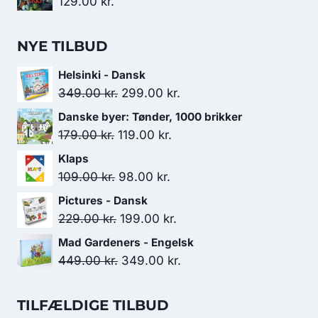
129.00
kr.
NYE TILBUD
Helsinki - Dansk
Den
Den
349.00
kr.
299.00
kr.
oprindelige
aktuelle
Danske byer: Tønder, 1000 brikker
pris
pris
Den
Den
179.00
kr.
119.00
kr.
var:
er:
oprindelige
aktuelle
Klaps
349.00 kr..
299.00 kr..
pris
pris
Den
Den
109.00
kr.
98.00
kr.
var:
er:
oprindelige
aktuelle
Pictures - Dansk
179.00 kr..
119.00 kr..
pris
pris
Den
Den
229.00
kr.
199.00
kr.
var:
er:
oprindelige
aktuelle
Mad Gardeners - Engelsk
109.00 kr..
98.00 kr..
pris
pris
Den
Den
449.00
kr.
349.00
kr.
var:
er:
oprindelige
aktuelle
229.00 kr..
199.00 kr..
pris
pris
TILFÆLDIGE TILBUD
var:
er: