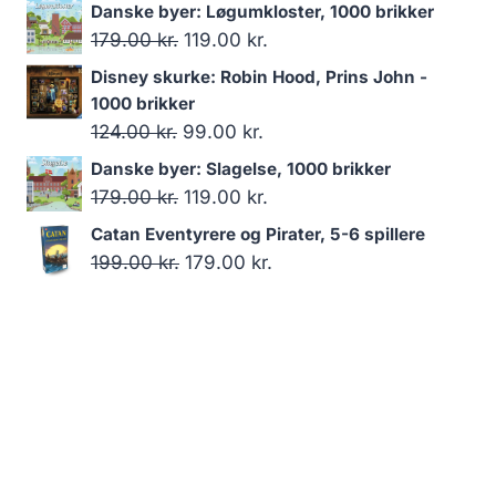
oprindelige
aktuelle
Danske byer: Løgumkloster, 1000 brikker
pris
pris
Den
Den
179.00
kr.
119.00
kr.
var:
er:
oprindelige
aktuelle
Disney skurke: Robin Hood, Prins John -
179.00 kr..
119.00 kr..
pris
pris
1000 brikker
var:
er:
Den
Den
124.00
kr.
99.00
kr.
179.00 kr..
119.00 kr..
oprindelige
aktuelle
Danske byer: Slagelse, 1000 brikker
pris
pris
Den
Den
179.00
kr.
119.00
kr.
var:
er:
oprindelige
aktuelle
Catan Eventyrere og Pirater, 5-6 spillere
124.00 kr..
99.00 kr..
pris
pris
Den
Den
199.00
kr.
179.00
kr.
var:
er:
oprindelige
aktuelle
179.00 kr..
119.00 kr..
pris
pris
var:
er:
199.00 kr..
179.00 kr..