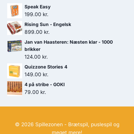
Speak Easy
449.00 kr..
349.00 kr..
199.00
kr.
Rising Sun - Engelsk
899.00
kr.
Jan van Haasteren: Næsten klar - 1000
brikker
124.00
kr.
Quizzone Stories 4
149.00
kr.
4 på stribe - GOKI
79.00
kr.
© 2026 Spillezonen - Brætspil, puslespil og
meget mere!