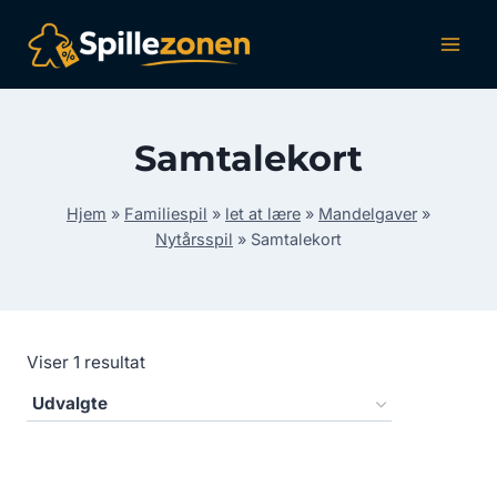
Fortsæt
til
indhold
Samtalekort
Hjem
»
Familiespil
»
let at lære
»
Mandelgaver
»
Nytårsspil
»
Samtalekort
Viser 1 resultat