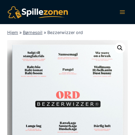
Fortsæt
til
indhold
Hjem
»
Børnespil
»
Bezzerwizzer ord