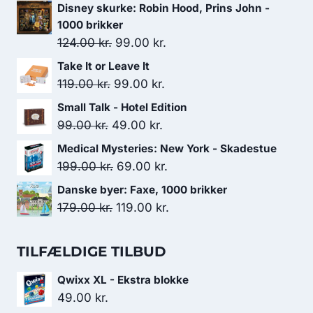
Disney skurke: Robin Hood, Prins John -
1000 brikker
Den
Den
124.00
kr.
99.00
kr.
oprindelige
aktuelle
Take It or Leave It
pris
pris
Den
Den
119.00
kr.
99.00
kr.
var:
er:
oprindelige
aktuelle
Small Talk - Hotel Edition
124.00 kr..
99.00 kr..
pris
pris
Den
Den
99.00
kr.
49.00
kr.
var:
er:
oprindelige
aktuelle
Medical Mysteries: New York - Skadestue
119.00 kr..
99.00 kr..
pris
pris
Den
Den
199.00
kr.
69.00
kr.
var:
er:
oprindelige
aktuelle
Danske byer: Faxe, 1000 brikker
99.00 kr..
49.00 kr..
pris
pris
Den
Den
179.00
kr.
119.00
kr.
var:
er:
oprindelige
aktuelle
199.00 kr..
69.00 kr..
pris
pris
TILFÆLDIGE TILBUD
var:
er:
Qwixx XL - Ekstra blokke
179.00 kr..
119.00 kr..
49.00
kr.