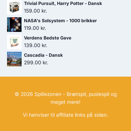
Trivial Pursuit, Harry Potter - Dansk
159.00
kr.
NASA's Solsystem - 1000 brikker
119.00
kr.
Verdens Bedste Gave
139.00
kr.
Cascadia - Dansk
299.00
kr.
© 2026 Spillezonen - Brætspil, puslespil og
meget mere!
Vi henviser til affiliate links på siden.