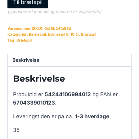
Til brætspil
(sponsoreret indhold og priserne er vejledende)
Varenummer (SKU):
0cf8b241a83d
Kategorier:
Børnespil
,
Børnespil 8-10 år
,
Brætspil
Tag:
Brætspil
Beskrivelse
Beskrivelse
Produktid er
54244106994012
og EAN er
5704339010123.
Leveringstiden er på ca.
1-3 hverdage
35