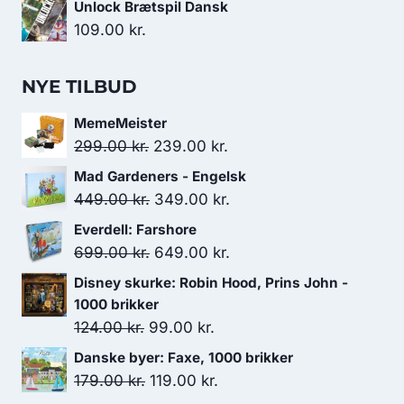
Unlock Brætspil Dansk
109.00
kr.
NYE TILBUD
MemeMeister
Den
Den
299.00
kr.
239.00
kr.
oprindelige
aktuelle
Mad Gardeners - Engelsk
pris
pris
Den
Den
449.00
kr.
349.00
kr.
var:
er:
oprindelige
aktuelle
Everdell: Farshore
299.00 kr..
239.00 kr..
pris
pris
Den
Den
699.00
kr.
649.00
kr.
var:
er:
oprindelige
aktuelle
Disney skurke: Robin Hood, Prins John -
449.00 kr..
349.00 kr..
pris
pris
1000 brikker
var:
er:
Den
Den
124.00
kr.
99.00
kr.
699.00 kr..
649.00 kr..
oprindelige
aktuelle
Danske byer: Faxe, 1000 brikker
pris
pris
Den
Den
179.00
kr.
119.00
kr.
var:
er: