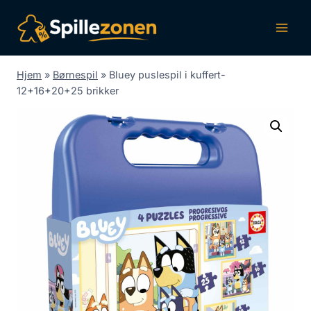
Fortsæt
til
indhold
Hjem
»
Børnespil
»
Bluey puslespil i kuffert-
12+16+20+25 brikker