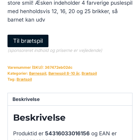
store smil! Æsken indeholder 4 farverige puslespil
med henholdsvis 12, 16, 20 og 25 brikker, så
barnet kan udv
Til brætspil
(sponsoreret indhold og priserne er vejledende)
Varenummer (SKU):
367472eb02dc
Kategorier:
Børnespil
,
Børnespil 8-10 år
,
Brætspil
Tag:
Brætspil
Beskrivelse
Beskrivelse
Produktid er
54316033016156
og EAN er