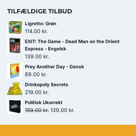
oprindelige
aktuelle
124.00 kr..
99.00 kr..
pris
pris
TILFÆLDIGE TILBUD
var:
er:
Ligretto: Grøn
179.00 kr..
119.00 kr..
114.00
kr.
EXIT: The Game - Dead Man on the Orient
Express - Engelsk
139.00
kr.
Prey Another Day - Dansk
89.00
kr.
Drinkopoly Secrets
219.00
kr.
Politisk Ukorrekt
Den
Den
159.00
kr.
139.00
kr.
oprindelige
aktuelle
pris
pris
var:
er: