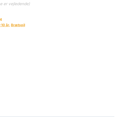
ne er vejledende)
4
-10 år
,
Brætspil