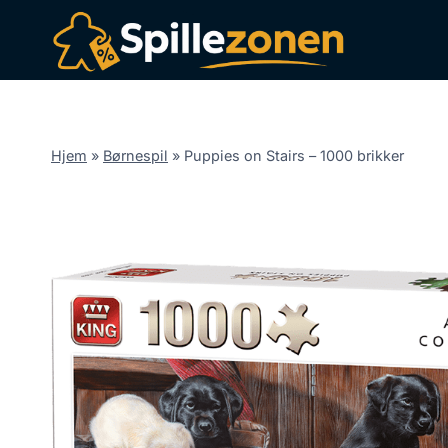
Fortsæt
til
indhold
Hjem
»
Børnespil
»
Puppies on Stairs – 1000 brikker