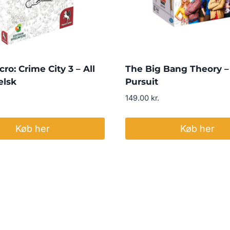
ro: Crime City 3 – All
The Big Bang Theory – 
elsk
Pursuit
149.00
kr.
Køb her
Køb her