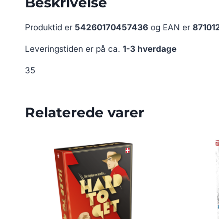
Beskrivelse
Produktid er
54260170457436
og EAN er
87101
Leveringstiden er på ca.
1-3 hverdage
35
Relaterede varer