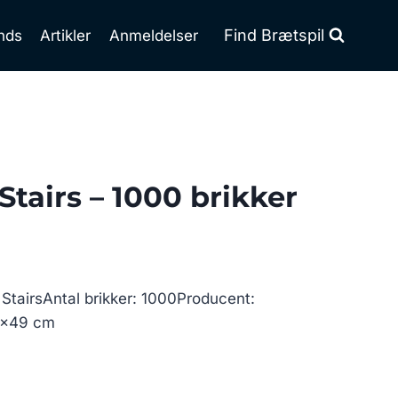
Find Brætspil
nds
Artikler
Anmeldelser
Stairs – 1000 brikker
n StairsAntal brikker: 1000Producent:
68×49 cm