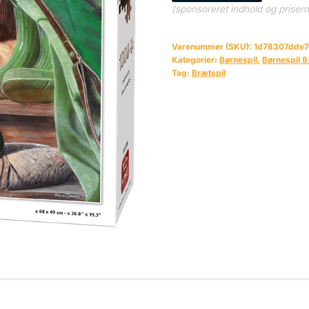
(sponsoreret indhold og priser
Varenummer (SKU):
1d78307dde7
Kategorier:
Børnespil
,
Børnespil 8
Tag:
Brætspil