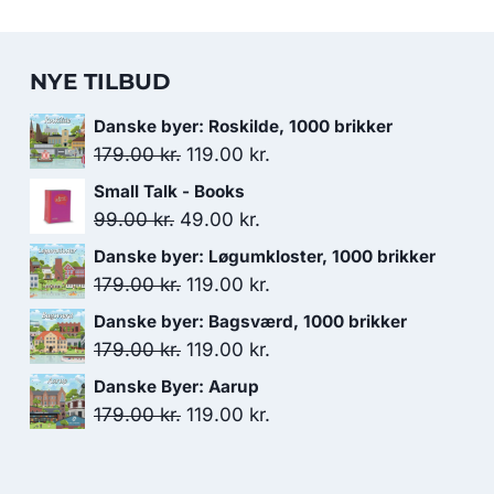
NYE TILBUD
Danske byer: Roskilde, 1000 brikker
Den
Den
179.00
kr.
119.00
kr.
oprindelige
aktuelle
Small Talk - Books
pris
pris
Den
Den
99.00
kr.
49.00
kr.
var:
er:
oprindelige
aktuelle
Danske byer: Løgumkloster, 1000 brikker
179.00 kr..
119.00 kr..
pris
pris
Den
Den
179.00
kr.
119.00
kr.
var:
er:
oprindelige
aktuelle
Danske byer: Bagsværd, 1000 brikker
99.00 kr..
49.00 kr..
pris
pris
Den
Den
179.00
kr.
119.00
kr.
var:
er:
oprindelige
aktuelle
Danske Byer: Aarup
179.00 kr..
119.00 kr..
pris
pris
Den
Den
179.00
kr.
119.00
kr.
var:
er:
oprindelige
aktuelle
179.00 kr..
119.00 kr..
pris
pris