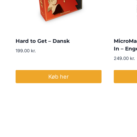
Hard to Get – Dansk
MicroMac
In – Eng
199.00
kr.
249.00
kr.
Køb her