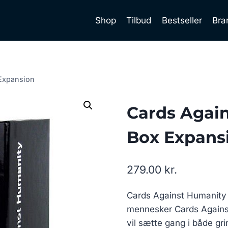
Shop
Tilbud
Bestseller
Bra
 Expansion
Cards Agai
Box Expans
279.00
kr.
Cards Against Humanity –
mennesker Cards Against 
vil sætte gang i både gr