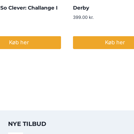
So Clever: Challange I
Derby
399.00
kr.
Køb her
Køb her
NYE TILBUD