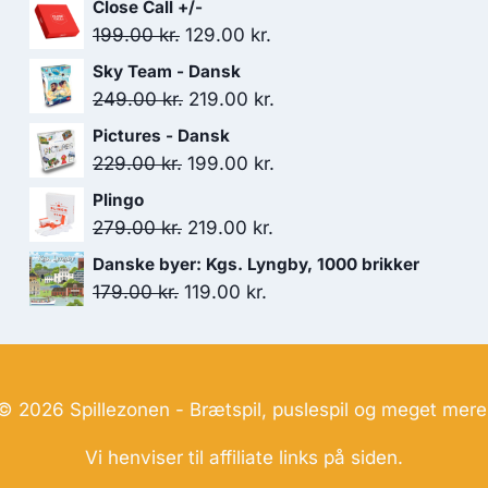
Close Call +/-
Den
Den
199.00
kr.
129.00
kr.
oprindelige
aktuelle
Sky Team - Dansk
pris
pris
Den
Den
249.00
kr.
219.00
kr.
var:
er:
oprindelige
aktuelle
Pictures - Dansk
199.00 kr..
129.00 kr..
pris
pris
Den
Den
229.00
kr.
199.00
kr.
var:
er:
oprindelige
aktuelle
Plingo
249.00 kr..
219.00 kr..
pris
pris
Den
Den
279.00
kr.
219.00
kr.
var:
er:
oprindelige
aktuelle
Danske byer: Kgs. Lyngby, 1000 brikker
229.00 kr..
199.00 kr..
pris
pris
Den
Den
179.00
kr.
119.00
kr.
var:
er:
oprindelige
aktuelle
279.00 kr..
219.00 kr..
pris
pris
var:
er:
179.00 kr..
119.00 kr..
© 2026 Spillezonen - Brætspil, puslespil og meget mere
Vi henviser til affiliate links på siden.