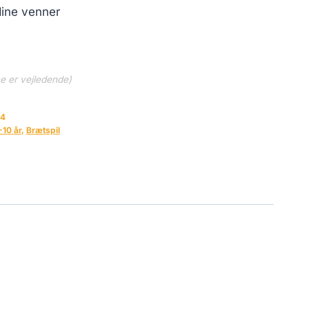
dine venner
ne er vejledende)
34
-10 år
,
Brætspil