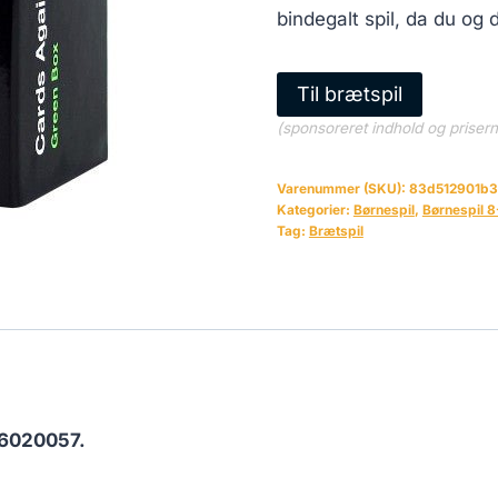
bindegalt spil, da du og 
Til brætspil
(sponsoreret indhold og priser
Varenummer (SKU):
83d512901b
Kategorier:
Børnespil
,
Børnespil 8
Tag:
Brætspil
6020057.