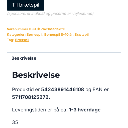
Til brætspil
(sponsoreret indhold og priserne er vejledende)
Varenummer (SKU):
7bd1b5525dfc
Kategorier:
Børnespil
,
Børnespil 8-10 år
,
Brætspil
Tag:
Brætspil
Beskrivelse
Beskrivelse
Produktid er
54243891446108
og EAN er
5711708125272.
Leveringstiden er på ca.
1-3 hverdage
35