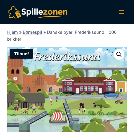
Fortsæt
til
indhold
Hjem
»
Børnespil
»
Danske byer: Frederikssund, 1000
brikker
Tilbud!