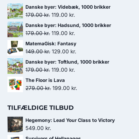
Danske byer: Videbæk, 1000 brikker
Den
Den
179.00
kr.
119.00
kr.
oprindelige
aktuelle
Danske byer: Hadsund, 1000 brikker
pris
pris
Den
Den
179.00
kr.
119.00
kr.
var:
er:
oprindelige
aktuelle
MatemaGisk: Fantasy
179.00 kr..
119.00 kr..
pris
pris
Den
Den
149.00
kr.
129.00
kr.
var:
er:
oprindelige
aktuelle
Danske byer: Toftlund, 1000 brikker
179.00 kr..
119.00 kr..
pris
pris
Den
Den
179.00
kr.
119.00
kr.
var:
er:
oprindelige
aktuelle
The Floor is Lava
149.00 kr..
129.00 kr..
pris
pris
Den
Den
279.00
kr.
199.00
kr.
var:
er:
oprindelige
aktuelle
179.00 kr..
119.00 kr..
pris
pris
TILFÆLDIGE TILBUD
var:
er:
Hegemony: Lead Your Class to Victory
279.00 kr..
199.00 kr..
549.00
kr.
Survivors of Hellapagos