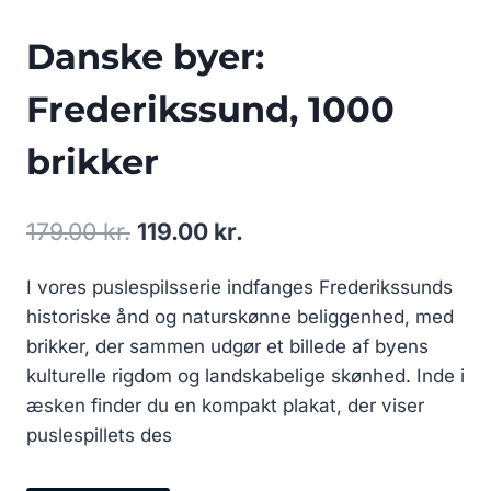
Danske byer:
Frederikssund, 1000
brikker
Den
Den
179.00
kr.
119.00
kr.
oprindelige
aktuelle
I vores puslespilsserie indfanges Frederikssunds
pris
pris
historiske ånd og naturskønne beliggenhed, med
var:
er:
brikker, der sammen udgør et billede af byens
179.00 kr..
119.00 kr..
kulturelle rigdom og landskabelige skønhed. Inde i
æsken finder du en kompakt plakat, der viser
puslespillets des