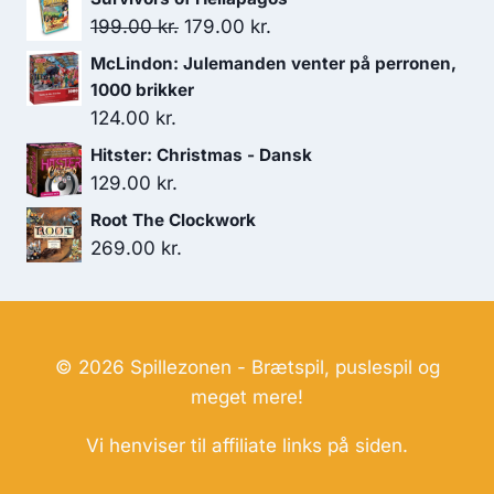
Den
Den
199.00
kr.
179.00
kr.
oprindelige
aktuelle
McLindon: Julemanden venter på perronen,
pris
pris
1000 brikker
var:
er:
124.00
kr.
199.00 kr..
179.00 kr..
Hitster: Christmas - Dansk
129.00
kr.
Root The Clockwork
269.00
kr.
© 2026 Spillezonen - Brætspil, puslespil og
meget mere!
Vi henviser til affiliate links på siden.