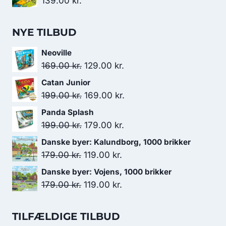
139.00
kr.
NYE TILBUD
Neoville
Den
Den
169.00
kr.
129.00
kr.
oprindelige
aktuelle
Catan Junior
pris
pris
Den
Den
199.00
kr.
169.00
kr.
var:
er:
oprindelige
aktuelle
Panda Splash
169.00 kr..
129.00 kr..
pris
pris
Den
Den
199.00
kr.
179.00
kr.
var:
er:
oprindelige
aktuelle
Danske byer: Kalundborg, 1000 brikker
199.00 kr..
169.00 kr..
pris
pris
Den
Den
179.00
kr.
119.00
kr.
var:
er:
oprindelige
aktuelle
Danske byer: Vojens, 1000 brikker
199.00 kr..
179.00 kr..
pris
pris
Den
Den
179.00
kr.
119.00
kr.
var:
er:
oprindelige
aktuelle
179.00 kr..
119.00 kr..
pris
pris
TILFÆLDIGE TILBUD
var:
er: