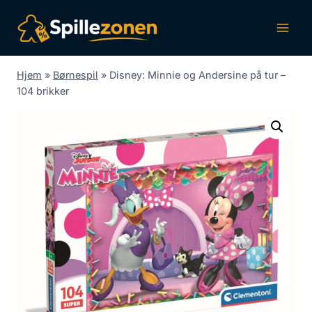
Fortsæt
til
indhold
Hjem
»
Børnespil
»
Disney: Minnie og Andersine på tur –
104 brikker