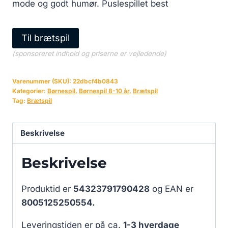
mode og godt humør. Puslespillet best
Til brætspil
(sponsoreret indhold og priserne er vejledende)
Varenummer (SKU):
22dbcf4b0843
Kategorier:
Børnespil
,
Børnespil 8-10 år
,
Brætspil
Tag:
Brætspil
Beskrivelse
Beskrivelse
Produktid er
54323791790428
og EAN er
8005125250554.
Leveringstiden er på ca.
1-3 hverdage