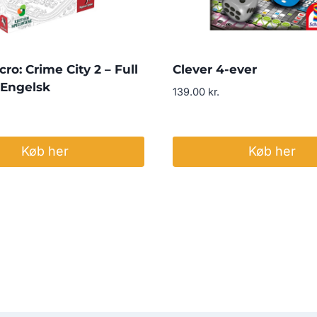
ro: Crime City 2 – Full
Clever 4-ever
 Engelsk
139.00
kr.
Køb her
Køb her