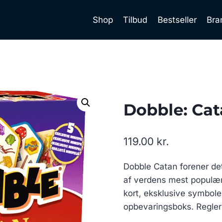
Shop
Tilbud
Bestseller
Bra
Dobble: Cat
119.00
kr.
Dobble Catan forener det
af verdens mest populæ
kort, eksklusive symboler
opbevaringsboks. Regle