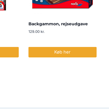
Backgammon, rejseudgave
129.00
kr.
Køb her