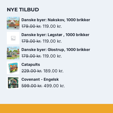
NYE TILBUD
Danske byer: Nakskov, 1000 brikker
Den
Den
179.00
kr.
119.00
kr.
oprindelige
aktuelle
Danske byer: Løgstør , 1000 brikker
pris
pris
Den
Den
179.00
kr.
119.00
kr.
var:
er:
oprindelige
aktuelle
Danske byer: Glostrup, 1000 brikker
179.00 kr..
119.00 kr..
pris
pris
Den
Den
179.00
kr.
119.00
kr.
var:
er:
oprindelige
aktuelle
Catapults
179.00 kr..
119.00 kr..
pris
pris
Den
Den
229.00
kr.
189.00
kr.
var:
er:
oprindelige
aktuelle
Covenant - Engelsk
179.00 kr..
119.00 kr..
pris
pris
Den
Den
599.00
kr.
499.00
kr.
var:
er:
oprindelige
aktuelle
229.00 kr..
189.00 kr..
pris
pris
var:
er:
599.00 kr..
499.00 kr..