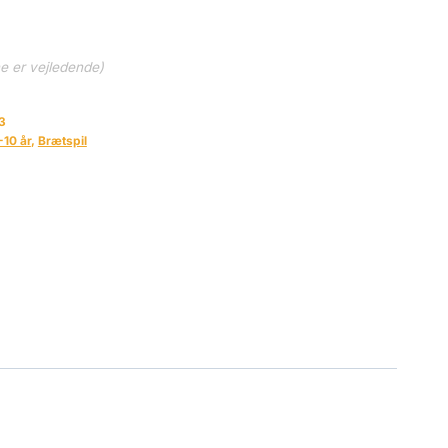
ne er vejledende)
3
-10 år
,
Brætspil