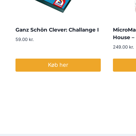
Ganz Schön Clever: Challange I
MicroMac
House –
59.00
kr.
249.00
kr.
Køb her