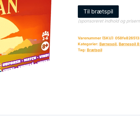
Til brætspil
(sponsoreret indhold og priser
Varenummer (SKU):
058fe826513
Kategorier:
Børnespil
,
Børnespil 8
Tag:
Brætspil