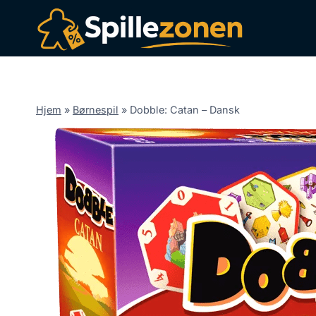
Fortsæt
til
indhold
Hjem
»
Børnespil
»
Dobble: Catan – Dansk