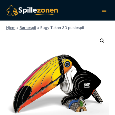
Fortsæt
til
indhold
Hjem
»
Børnespil
»
Eugy Tukan 3D puslespil