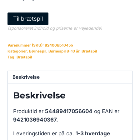
Til brætspil
(sponsoreret indhold og priserne er vejledende)
Varenummer (SKU):
82400bb1045b
Kategorier:
Børnespil
,
Børnespil 8-10 år
,
Brætspil
Tag:
Brætspil
Beskrivelse
Beskrivelse
Produktid er
54489417056604
og EAN er
9421036940367.
Leveringstiden er på ca.
1-3 hverdage