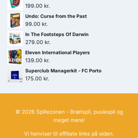
199.00
kr.
Undo: Curse from the Past
99.00
kr.
In The Footsteps Of Darwin
279.00
kr.
Eleven International Players
139.00
kr.
Superclub Managerkit - FC Porto
175.00
kr.
© 2026 Spillezonen - Brætspil, puslespil og
meget mere!
Vi henviser til affiliate links på siden.