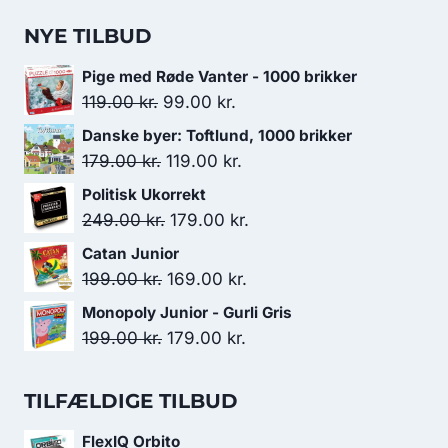
NYE TILBUD
Pige med Røde Vanter - 1000 brikker
Den
Den
119.00
kr.
99.00
kr.
oprindelige
aktuelle
Danske byer: Toftlund, 1000 brikker
pris
pris
Den
Den
179.00
kr.
119.00
kr.
var:
er:
oprindelige
aktuelle
Politisk Ukorrekt
119.00 kr..
99.00 kr..
pris
pris
Den
Den
249.00
kr.
179.00
kr.
var:
er:
oprindelige
aktuelle
Catan Junior
179.00 kr..
119.00 kr..
pris
pris
Den
Den
199.00
kr.
169.00
kr.
var:
er:
oprindelige
aktuelle
Monopoly Junior - Gurli Gris
249.00 kr..
179.00 kr..
pris
pris
Den
Den
199.00
kr.
179.00
kr.
var:
er:
oprindelige
aktuelle
199.00 kr..
169.00 kr..
pris
pris
TILFÆLDIGE TILBUD
var:
er:
FlexIQ Orbito
199.00 kr..
179.00 kr..