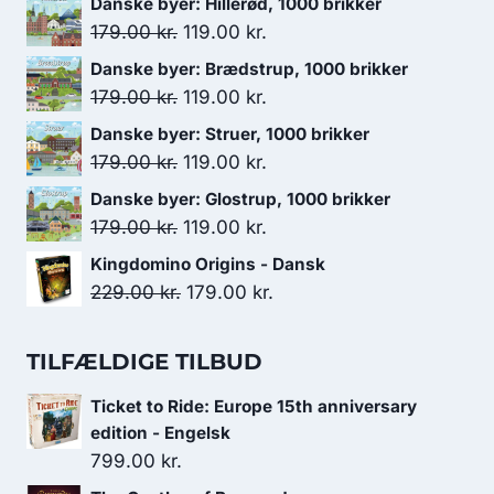
Danske byer: Hillerød, 1000 brikker
Den
Den
179.00
kr.
119.00
kr.
oprindelige
aktuelle
Danske byer: Brædstrup, 1000 brikker
pris
pris
Den
Den
179.00
kr.
119.00
kr.
var:
er:
oprindelige
aktuelle
Danske byer: Struer, 1000 brikker
179.00 kr..
119.00 kr..
pris
pris
Den
Den
179.00
kr.
119.00
kr.
var:
er:
oprindelige
aktuelle
Danske byer: Glostrup, 1000 brikker
179.00 kr..
119.00 kr..
pris
pris
Den
Den
179.00
kr.
119.00
kr.
var:
er:
oprindelige
aktuelle
Kingdomino Origins - Dansk
179.00 kr..
119.00 kr..
pris
pris
Den
Den
229.00
kr.
179.00
kr.
var:
er:
oprindelige
aktuelle
179.00 kr..
119.00 kr..
pris
pris
TILFÆLDIGE TILBUD
var:
er:
Ticket to Ride: Europe 15th anniversary
229.00 kr..
179.00 kr..
edition - Engelsk
799.00
kr.