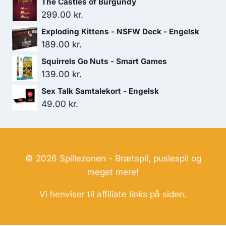
The Castles of Burgundy
299.00
kr.
Exploding Kittens - NSFW Deck - Engelsk
189.00
kr.
Squirrels Go Nuts - Smart Games
139.00
kr.
Sex Talk Samtalekort - Engelsk
49.00
kr.
© 2026 Spillezonen - Brætspil, puslespil og
meget mere!
Vi henviser til affiliate links på siden.