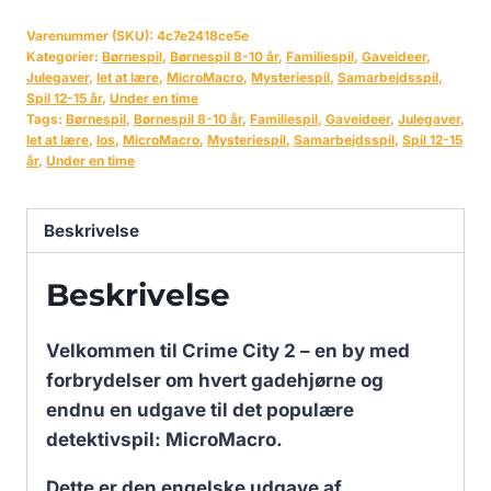
Varenummer (SKU):
4c7e2418ce5e
Kategorier:
Børnespil
,
Børnespil 8-10 år
,
Familiespil
,
Gaveideer
,
Julegaver
,
let at lære
,
MicroMacro
,
Mysteriespil
,
Samarbejdsspil
,
Spil 12-15 år
,
Under en time
Tags:
Børnespil
,
Børnespil 8-10 år
,
Familiespil
,
Gaveideer
,
Julegaver
,
let at lære
,
los
,
MicroMacro
,
Mysteriespil
,
Samarbejdsspil
,
Spil 12-15
år
,
Under en time
Beskrivelse
Beskrivelse
Velkommen til Crime City 2 – en by med
forbrydelser om hvert gadehjørne og
endnu en udgave til det populære
detektivspil: MicroMacro.
Dette er den engelske udgave af