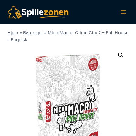
Fortsæt
til
indhold
Hjem
»
Børnespil
»
MicroMacro: Crime City 2 – Full House
– Engelsk