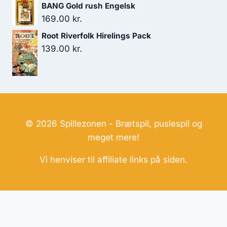
BANG Gold rush Engelsk
169.00
kr.
Root Riverfolk Hirelings Pack
139.00
kr.
© 2026 Spillezonen - Brætspil, puslespil og
meget mere!
Vi henviser til affiliate links på siden.
Hjemmesider Til Salg
|
Hjemmeside Udvikling
|
Online
Tilbud