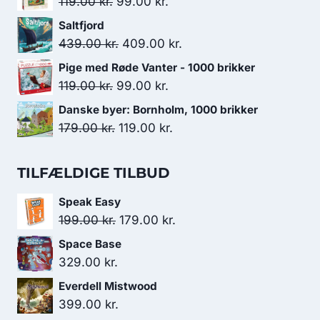
Den
Den
119.00
kr.
99.00
kr.
var:
er:
oprindelige
aktuelle
Saltfjord
179.00 kr..
119.00 kr..
pris
pris
Den
Den
439.00
kr.
409.00
kr.
var:
er:
oprindelige
aktuelle
Pige med Røde Vanter - 1000 brikker
119.00 kr..
99.00 kr..
pris
pris
Den
Den
119.00
kr.
99.00
kr.
var:
er:
oprindelige
aktuelle
Danske byer: Bornholm, 1000 brikker
439.00 kr..
409.00 kr..
pris
pris
Den
Den
179.00
kr.
119.00
kr.
var:
er:
oprindelige
aktuelle
119.00 kr..
99.00 kr..
pris
pris
TILFÆLDIGE TILBUD
var:
er:
Speak Easy
179.00 kr..
119.00 kr..
Den
Den
199.00
kr.
179.00
kr.
oprindelige
aktuelle
Space Base
pris
pris
329.00
kr.
var:
er:
Everdell Mistwood
199.00 kr..
179.00 kr..
399.00
kr.