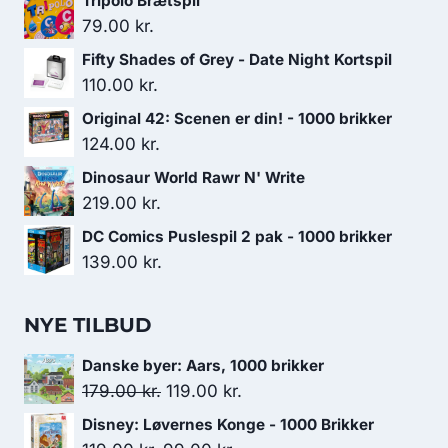
Tripolo Brætspil
79.00
kr.
Fifty Shades of Grey - Date Night Kortspil
110.00
kr.
Original 42: Scenen er din! - 1000 brikker
124.00
kr.
Dinosaur World Rawr N' Write
219.00
kr.
DC Comics Puslespil 2 pak - 1000 brikker
139.00
kr.
NYE TILBUD
Danske byer: Aars, 1000 brikker
Den
Den
179.00
kr.
119.00
kr.
oprindelige
aktuelle
Disney: Løvernes Konge - 1000 Brikker
pris
pris