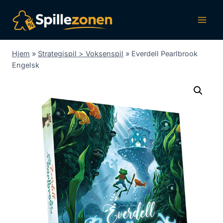
Fortsæt
til
indhold
Hjem
»
Strategispil > Voksenspil
»
Everdell Pearlbrook
Engelsk