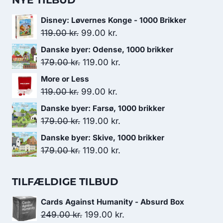
NYE TILBUD
Disney: Løvernes Konge - 1000 Brikker
Den
Den
119.00
kr.
99.00
kr.
oprindelige
aktuelle
Danske byer: Odense, 1000 brikker
pris
pris
Den
Den
179.00
kr.
119.00
kr.
var:
er:
oprindelige
aktuelle
More or Less
119.00 kr..
99.00 kr..
pris
pris
Den
Den
119.00
kr.
99.00
kr.
var:
er:
oprindelige
aktuelle
Danske byer: Farsø, 1000 brikker
179.00 kr..
119.00 kr..
pris
pris
Den
Den
179.00
kr.
119.00
kr.
var:
er:
oprindelige
aktuelle
Danske byer: Skive, 1000 brikker
119.00 kr..
99.00 kr..
pris
pris
Den
Den
179.00
kr.
119.00
kr.
var:
er:
oprindelige
aktuelle
179.00 kr..
119.00 kr..
pris
pris
TILFÆLDIGE TILBUD
var:
er:
Cards Against Humanity - Absurd Box
179.00 kr..
119.00 kr..
Den
Den
249.00
kr.
199.00
kr.