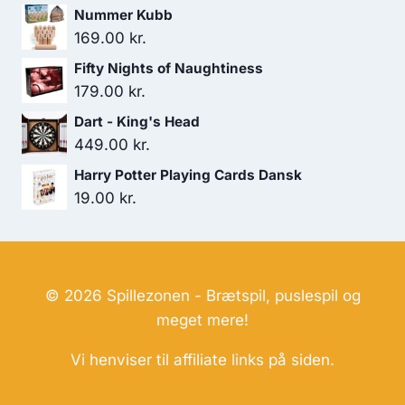
oprindelige
aktuelle
Nummer Kubb
pris
pris
169.00
kr.
var:
er:
Fifty Nights of Naughtiness
249.00 kr..
199.00 kr..
179.00
kr.
Dart - King's Head
449.00
kr.
Harry Potter Playing Cards Dansk
19.00
kr.
© 2026 Spillezonen - Brætspil, puslespil og
meget mere!
Vi henviser til affiliate links på siden.