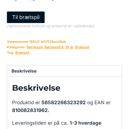
Til brætspil
(sponsoreret indhold og priserne er vejledende)
Varenummer (SKU):
b07f35ecd5eb
Kategorier:
Børnespil
,
Børnespil 8-10 år
,
Brætspil
Tag:
Brætspil
Beskrivelse
Beskrivelse
Produktid er
56582266323292
og EAN er
810082831962.
Leveringstiden er på ca.
1-3 hverdage