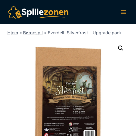
Fortsæt
til
indhold
Hjem
»
Børnespil
»
Everdell: Silverfrost – Upgrade pack