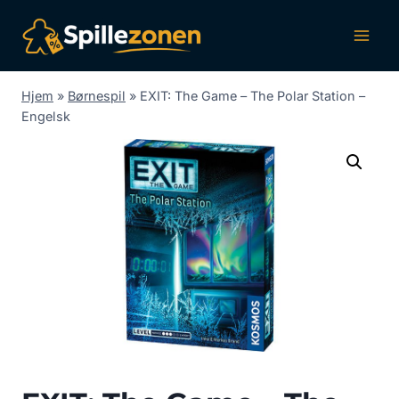
Fortsæt
til
indhold
Hjem
»
Børnespil
»
EXIT: The Game – The Polar Station –
Engelsk