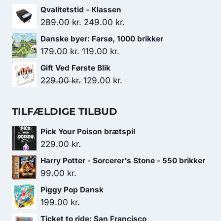
var:
er:
oprindelige
aktuelle
Qvalitetstid - Klassen
229.00 kr..
179.00 kr..
pris
pris
Den
Den
289.00
kr.
249.00
kr.
var:
er:
oprindelige
aktuelle
Danske byer: Farsø, 1000 brikker
279.00 kr..
269.00 kr..
pris
pris
Den
Den
179.00
kr.
119.00
kr.
var:
er:
oprindelige
aktuelle
Gift Ved Første Blik
289.00 kr..
249.00 kr..
pris
pris
Den
Den
229.00
kr.
129.00
kr.
var:
er:
oprindelige
aktuelle
179.00 kr..
119.00 kr..
pris
pris
TILFÆLDIGE TILBUD
var:
er:
Pick Your Poison brætspil
229.00 kr..
129.00 kr..
229.00
kr.
Harry Potter - Sorcerer's Stone - 550 brikker
99.00
kr.
Piggy Pop Dansk
199.00
kr.
Ticket to ride: San Francisco