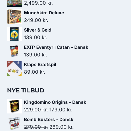
2,499.00
kr.
Munchkin: Deluxe
249.00
kr.
Silver & Gold
139.00
kr.
EXIT: Eventyr i Catan - Dansk
139.00
kr.
Klaps Brætspil
89.00
kr.
NYE TILBUD
Kingdomino Origins - Dansk
Den
Den
229.00
kr.
179.00
kr.
oprindelige
aktuelle
Bomb Busters - Dansk
pris
pris
Den
Den
279.00
kr.
269.00
kr.