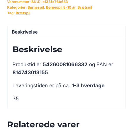
Varenummer (SKU):
c133fc76b653
Kategorier:
Børnespil
,
Børnespil 8-10 år
,
Brætspil
Tag:
Brætspil
Beskrivelse
Beskrivelse
Produktid er
54260081066332
og EAN er
814743013155.
Leveringstiden er på ca.
1-3 hverdage
35
Relaterede varer