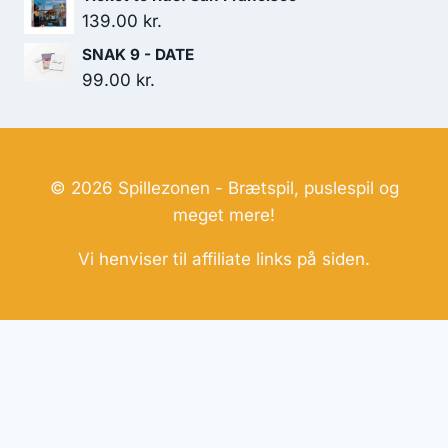
139.00
kr.
SNAK 9 - DATE
99.00
kr.
© 2026 Spillezonen - Brætspil, puslespil og
meget mere!
Vi henviser til affiliate links på siden.
Hjemmesider Til Salg
|
Hjemmeside Udvikling
|
Online
Tilbud
Denne side kan være skabt med AI! Indholdet er