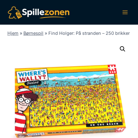
Fortsæt
til
indhold
Hjem
»
Børnespil
»
Find Holger: På stranden – 250 brikker