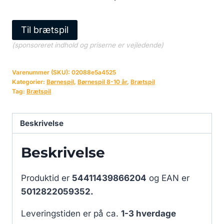
Til brætspil
(sponsoreret indhold og priserne er vejledende)
Varenummer (SKU):
02088e5a4525
Kategorier:
Børnespil
,
Børnespil 8-10 år
,
Brætspil
Tag:
Brætspil
Beskrivelse
Beskrivelse
Produktid er
54411439866204
og EAN er
5012822059352.
Leveringstiden er på ca.
1-3 hverdage