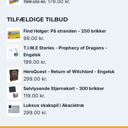
Den
Den
199.00
kr.
179.00
kr.
var:
er:
oprindelige
aktuelle
129.00 kr..
99.00 kr..
pris
pris
TILFÆLDIGE TILBUD
var:
er:
Find Holger: På stranden - 250 brikker
199.00 kr..
179.00 kr..
99.00
kr.
T.I.M.E Stories - Prophecy of Dragons -
Engelsk
199.00
kr.
HeroQuest - Return of Witchlord - Engelsk
299.00
kr.
Selvlysende Stjernekort - 300 brikker
119.00
kr.
Luksus skakspil i Akacietræ
299.00
kr.