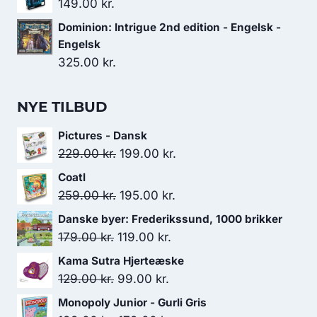
149.00
kr.
Dominion: Intrigue 2nd edition - Engelsk -
Engelsk
325.00
kr.
NYE TILBUD
Pictures - Dansk
Den
Den
229.00
kr.
199.00
kr.
oprindelige
aktuelle
Coatl
pris
pris
Den
Den
259.00
kr.
195.00
kr.
var:
er:
oprindelige
aktuelle
Danske byer: Frederikssund, 1000 brikker
229.00 kr..
199.00 kr..
pris
pris
Den
Den
179.00
kr.
119.00
kr.
var:
er:
oprindelige
aktuelle
Kama Sutra Hjerteæske
259.00 kr..
195.00 kr..
pris
pris
Den
Den
129.00
kr.
99.00
kr.
var:
er:
oprindelige
aktuelle
Monopoly Junior - Gurli Gris
179.00 kr..
119.00 kr..
pris
pris