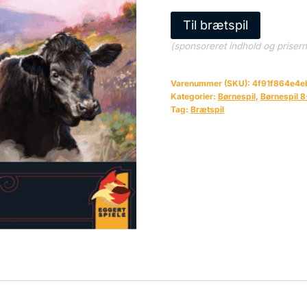
Til brætspil
(sponsoreret indhold og priser
Varenummer (SKU):
4f91f864e4e
Kategorier:
Børnespil
,
Børnespil 8
Tag:
Brætspil