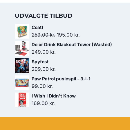
UDVALGTE TILBUD
Coatl
Den
Den
259.00
kr.
195.00
kr.
oprindelige
aktuelle
Do or Drink Blackout Tower (Wasted)
pris
pris
249.00
kr.
var:
er:
Spyfest
259.00 kr..
195.00 kr..
209.00
kr.
Paw Patrol puslespil - 3-i-1
99.00
kr.
I Wish I Didn't Know
169.00
kr.