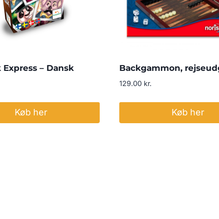
 Express – Dansk
Backgammon, rejseud
129.00
kr.
Køb her
Køb her