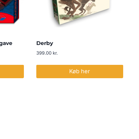
gave
Derby
399.00
kr.
Køb her