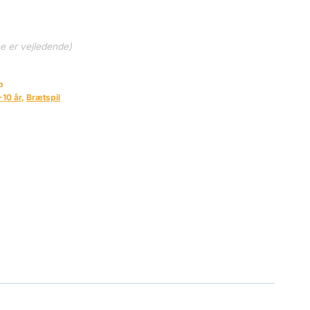
ne er vejledende)
b
-10 år
,
Brætspil