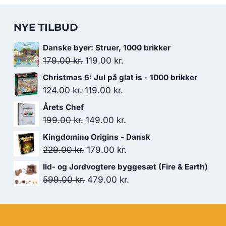
NYE TILBUD
Danske byer: Struer, 1000 brikker
Den
Den
179.00
kr.
119.00
kr.
oprindelige
aktuelle
Christmas 6: Jul på glat is - 1000 brikker
pris
pris
Den
Den
124.00
kr.
119.00
kr.
var:
er:
oprindelige
aktuelle
Årets Chef
179.00 kr..
119.00 kr..
pris
pris
Den
Den
199.00
kr.
149.00
kr.
var:
er:
oprindelige
aktuelle
Kingdomino Origins - Dansk
124.00 kr..
119.00 kr..
pris
pris
Den
Den
229.00
kr.
179.00
kr.
var:
er:
oprindelige
aktuelle
Ild- og Jordvogtere byggesæt (Fire & Earth)
199.00 kr..
149.00 kr..
pris
pris
Den
Den
599.00
kr.
479.00
kr.
var:
er:
oprindelige
aktuelle
229.00 kr..
179.00 kr..
pris
pris
var:
er: