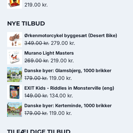
219.00
kr.
NYE TILBUD
Ørkenmotorcykel byggesæt (Desert Bike)
Den
Den
349.00
kr.
279.00
kr.
oprindelige
aktuelle
Murano Light Masters
pris
pris
Den
Den
269.00
kr.
219.00
kr.
var:
er:
oprindelige
aktuelle
Danske byer: Glamsbjerg, 1000 brikker
349.00 kr..
279.00 kr..
pris
pris
Den
Den
179.00
kr.
119.00
kr.
var:
er:
oprindelige
aktuelle
EXIT Kids - Riddles in Monsterville (eng)
269.00 kr..
219.00 kr..
pris
pris
Den
Den
149.00
kr.
134.00
kr.
var:
er:
oprindelige
aktuelle
Danske byer: Kerteminde, 1000 brikker
179.00 kr..
119.00 kr..
pris
pris
Den
Den
179.00
kr.
119.00
kr.
var:
er:
oprindelige
aktuelle
149.00 kr..
134.00 kr..
pris
pris
TILFÆLDIGE TILBUD