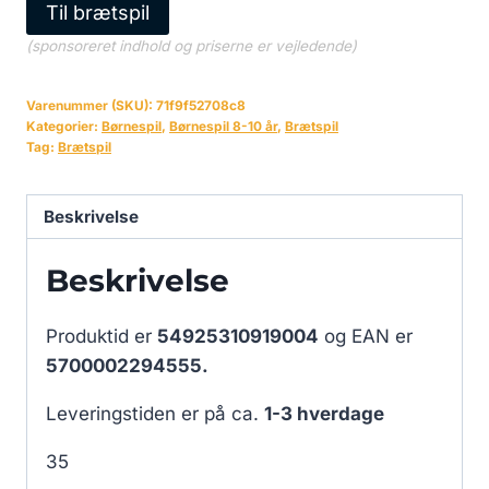
Til brætspil
(sponsoreret indhold og priserne er vejledende)
Varenummer (SKU):
71f9f52708c8
Kategorier:
Børnespil
,
Børnespil 8-10 år
,
Brætspil
Tag:
Brætspil
Beskrivelse
Beskrivelse
Produktid er
54925310919004
og EAN er
5700002294555.
Leveringstiden er på ca.
1-3 hverdage
35