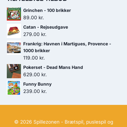
var:
er:
Grinchen - 100 brikker
179.00 kr..
119.00 kr..
89.00
kr.
Catan - Rejseudgave
279.00
kr.
Frankrig: Havnen i Martigues, Provence -
1000 brikker
119.00
kr.
Pokerset - Dead Mans Hand
629.00
kr.
Funny Bunny
239.00
kr.
© 2026 Spillezonen - Brætspil, puslespil og