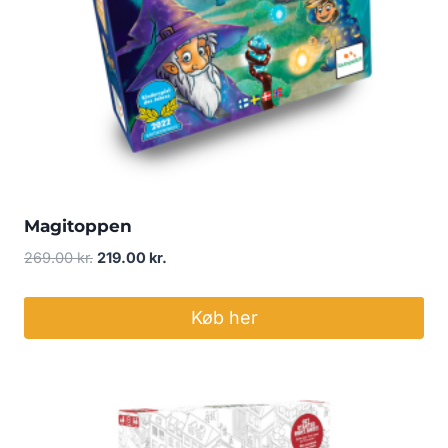
Magitoppen
Den
Den
269.00
kr.
219.00
kr.
oprindelige
aktuelle
pris
pris
Køb her
var:
er:
269.00 kr..
219.00 kr..