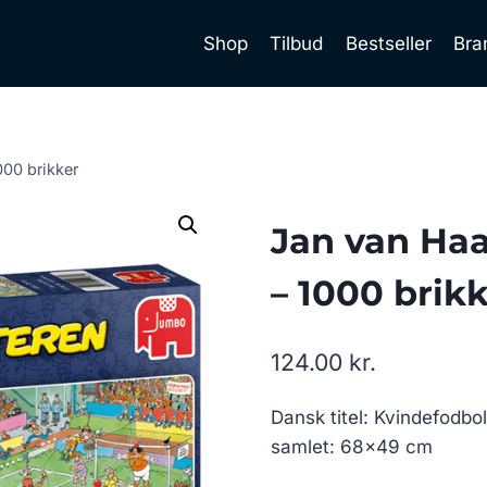
Shop
Tilbud
Bestseller
Bra
000 brikker
Jan van Haa
– 1000 brik
124.00
kr.
Dansk titel: Kvindefodbo
samlet: 68×49 cm