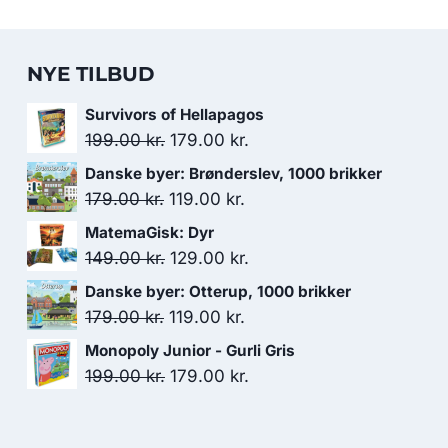
NYE TILBUD
Survivors of Hellapagos
Den
Den
199.00
kr.
179.00
kr.
oprindelige
aktuelle
Danske byer: Brønderslev, 1000 brikker
pris
pris
Den
Den
179.00
kr.
119.00
kr.
var:
er:
oprindelige
aktuelle
MatemaGisk: Dyr
199.00 kr..
179.00 kr..
pris
pris
Den
Den
149.00
kr.
129.00
kr.
var:
er:
oprindelige
aktuelle
Danske byer: Otterup, 1000 brikker
179.00 kr..
119.00 kr..
pris
pris
Den
Den
179.00
kr.
119.00
kr.
var:
er:
oprindelige
aktuelle
Monopoly Junior - Gurli Gris
149.00 kr..
129.00 kr..
pris
pris
Den
Den
199.00
kr.
179.00
kr.
var:
er:
oprindelige
aktuelle
179.00 kr..
119.00 kr..
pris
pris