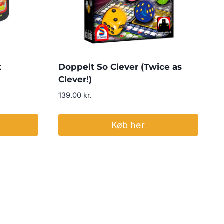
k
Doppelt So Clever (Twice as
Clever!)
139.00
kr.
Køb her