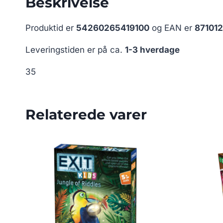
Beskrivelse
Produktid er
54260265419100
og EAN er
87101
Leveringstiden er på ca.
1-3 hverdage
35
Relaterede varer