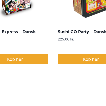
 Express – Dansk
Sushi GO Party – Dans
225.00
kr.
Køb her
Køb her