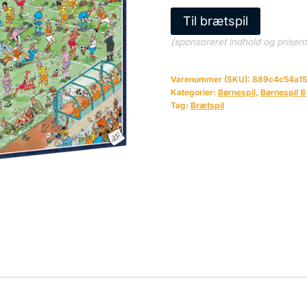
Til brætspil
(sponsoreret indhold og priser
Varenummer (SKU):
889c4c54a1
Kategorier:
Børnespil
,
Børnespil 8
Tag:
Brætspil