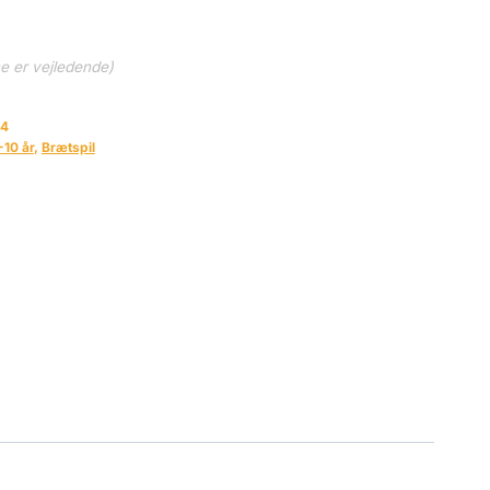
ne er vejledende)
54
-10 år
,
Brætspil