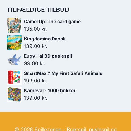
229.00 kr..
129.00 kr..
pris
pris
TILFÆLDIGE TILBUD
var:
er:
Camel Up: The card game
179.00 kr..
119.00 kr..
135.00
kr.
Kingdomino Dansk
139.00
kr.
Eugy Haj 3D puslespil
99.00
kr.
SmartMax ? My First Safari Animals
199.00
kr.
Karneval - 1000 brikker
139.00
kr.
© 2026 Spillezonen - Brætspil, puslespil og