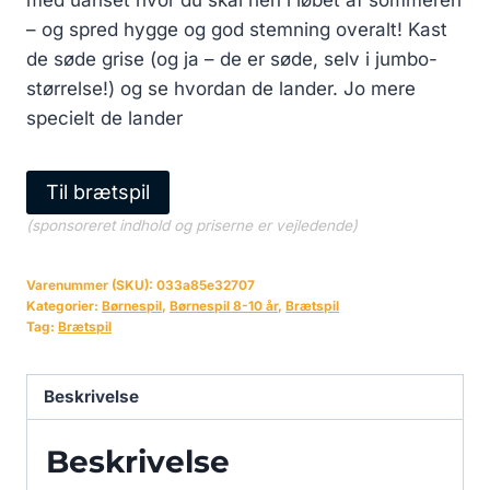
med uanset hvor du skal hen i løbet af sommeren
– og spred hygge og god stemning overalt! Kast
de søde grise (og ja – de er søde, selv i jumbo-
størrelse!) og se hvordan de lander. Jo mere
specielt de lander
Til brætspil
(sponsoreret indhold og priserne er vejledende)
Varenummer (SKU):
033a85e32707
Kategorier:
Børnespil
,
Børnespil 8-10 år
,
Brætspil
Tag:
Brætspil
Beskrivelse
Beskrivelse