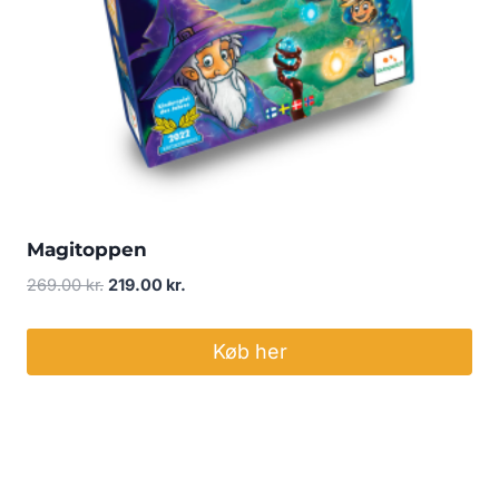
Magitoppen
Den
Den
269.00
kr.
219.00
kr.
oprindelige
aktuelle
pris
pris
Køb her
var:
er:
269.00 kr..
219.00 kr..