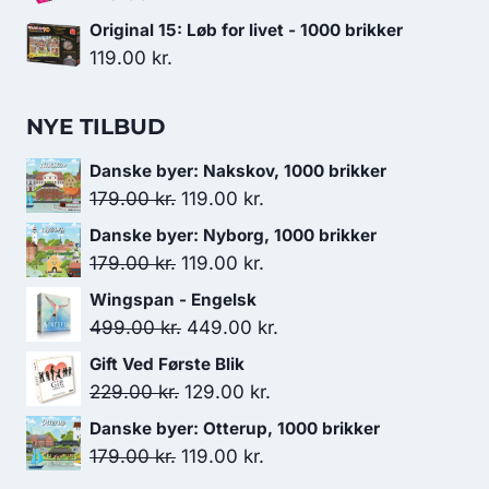
Original 15: Løb for livet - 1000 brikker
119.00
kr.
NYE TILBUD
Danske byer: Nakskov, 1000 brikker
Den
Den
179.00
kr.
119.00
kr.
oprindelige
aktuelle
Danske byer: Nyborg, 1000 brikker
pris
pris
Den
Den
179.00
kr.
119.00
kr.
var:
er:
oprindelige
aktuelle
Wingspan - Engelsk
179.00 kr..
119.00 kr..
pris
pris
Den
Den
499.00
kr.
449.00
kr.
var:
er:
oprindelige
aktuelle
Gift Ved Første Blik
179.00 kr..
119.00 kr..
pris
pris
Den
Den
229.00
kr.
129.00
kr.
var:
er:
oprindelige
aktuelle
Danske byer: Otterup, 1000 brikker
499.00 kr..
449.00 kr..
pris
pris
Den
Den
179.00
kr.
119.00
kr.
var:
er:
oprindelige
aktuelle